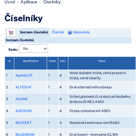
Úvod
Aplikace
Číselníky
Číselníky
Seznam číselníků
Číselník
Nápověda
Seznam číselníků
Sada :
#
Identifikátor
Verze
Stav
Popis
Volná služební místa, volná pracovní
1
AgendyCS
1
A
místa, volné lokality
2
ALTEDUK
1
A
Druh alternativního důkazu
Určení,platnosti či výskytu příslušného
3
ANONE
1
A
atributu (0-NE,1-ANO)
4
ASEOCHB
1
A
Chyba vyhodnocení ASEO
5
BADCERT
1
A
Neplatné kombinace certifikátů
6
BALEHROM
1
A
Druh balení - hromadná (CL181)