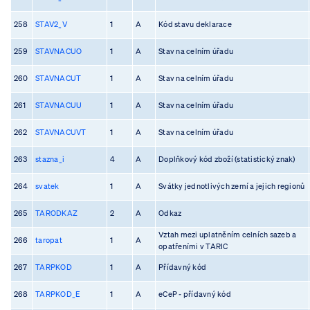
258
STAV2_V
1
A
Kód stavu deklarace
259
STAVNACUO
1
A
Stav na celním úřadu
260
STAVNACUT
1
A
Stav na celním úřadu
261
STAVNACUU
1
A
Stav na celním úřadu
262
STAVNACUVT
1
A
Stav na celním úřadu
263
stazna_i
4
A
Doplňkový kód zboží (statistický znak)
264
svatek
1
A
Svátky jednotlivých zemí a jejich regionů
265
TARODKAZ
2
A
Odkaz
Vztah mezi uplatněním celních sazeb a
266
taropat
1
A
opatřeními v TARIC
267
TARPKOD
1
A
Přídavný kód
268
TARPKOD_E
1
A
eCeP - přídavný kód