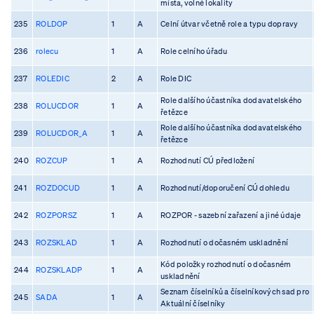
místa, volné lokality
235
ROLDOP
1
A
Celní útvar včetně role a typu dopravy
236
rolecu
1
A
Role celního úřadu
237
ROLEDIC
2
A
Role DIC
Role dalšího účastníka dodavatelského
238
ROLUCDOR
1
A
řetězce
Role dalšího účastníka dodavatelského
239
ROLUCDOR_A
1
A
řetězce
240
ROZCUP
1
A
Rozhodnutí CÚ předložení
241
ROZDOCUD
1
A
Rozhodnutí/doporučení CÚ dohledu
242
ROZPORSZ
1
A
ROZPOR - sazební zařazení a jiné údaje
243
ROZSKLAD
1
A
Rozhodnutí o dočasném uskladnění
Kód položky rozhodnutí o dočasném
244
ROZSKLADP
1
A
uskladnění
Seznam číselníků a číselníkových sad pro
245
SADA
1
A
Aktuální číselníky