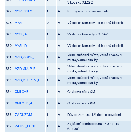
3 kodexu (CL292)
327
VYRESNES
1
A
Kód vyřešení nesrovnalosti
328
VYSL
2
A
Výsledek kontroly - skládaný číselník
329
VYSL_A
1
A
Výsledek kontroly - CL047
330
VYSL_D
1
A
Výsledek kontroly - skládaný číselník
Volná služební místa, volná pracovní
331
VZD_OBOR_F
1
A
místa, volné lokality
Volná služební místa, volná pracovní
332
VZD_SKUP_F
1
A
místa, volné lokality
Volná služební místa, volná pracovní
333
VZD_STUPEN_F
1
A
místa, volné lokality
334
XMLCHB
1
A
Chybové kódy XML
335
XMLCHB_A
1
A
Chybové kódy XML
336
ZADUZAM
1
A
Důvod zamítnutí žádosti o povolení
Zajištení celního dluhu - EU ne TIR
337
ZAJDL_EUNT
1
A
(CL230)