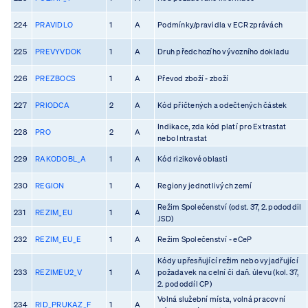
224
PRAVIDLO
1
A
Podmínky/pravidla v ECR zprávách
225
PREVYVDOK
1
A
Druh předchozího vývozního dokladu
226
PREZBOCS
1
A
Převod zboží - zboží
227
PRIODCA
2
A
Kód přičtených a odečtených částek
Indikace, zda kód platí pro Extrastat
228
PRO
2
A
nebo Intrastat
229
RAKODOBL_A
1
A
Kód rizikové oblasti
230
REGION
1
A
Regiony jednotlivých zemí
Režim Společenství (odst. 37, 2. pododdil
231
REZIM_EU
1
A
JSD)
232
REZIM_EU_E
1
A
Režim Společenství - eCeP
Kódy upřesňující režim nebo vyjadřující
233
REZIMEU2_V
1
A
požadavek na celní či daň. úlevu (kol. 37,
2. pododdíl CP)
Volná služební místa, volná pracovní
234
RID_PRUKAZ_F
1
A