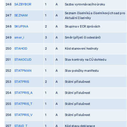
246
SAZBYBOR
1
A
Sazba vyrovnávacího úroku
Seznam číselníků a číselníkových sad pro
247
SEZNAM
1
A
Aktuální číselníky
248
SKUPINA
2
A
Skupina v ECR zprávách
249
smer_i
3
A
Směr (přijetí či odeslání)
250
STAHOD
2
A
Kód stanovení hodnoty
251
STAKOCUD
1
A
Stav kontroly na CÚ dohledu
252
STATPMAN
1
A
Stav položky manifestu
253
STATPRIS
2
A
Státní příslušnost
254
STATPRIS_A
1
A
Státní příslušnost
255
STATPRIS_T
1
A
Státní příslušnost
256
STATPRIS_V
1
A
Státní příslušnost
257
STAV2_T
1
A
Kód stavu deklarace