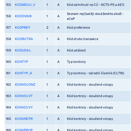
155
KODMCUU_V
1
A
Kód odmítnutí na CÚ - NCTS-P5 a AES
Seznam nejčastěji dováženého zboží -
156
KODOVNIK
1
A
eCeP
157
KODPREF
2
A
Kód preference
158
KODRUTRA
1
A
Kód druhu transakce
159
KODUDAL
1
A
Kód události
160
KONTYP
1
A
Typ kontroly
161
KONTYP_A
1
A
Typ kontroly - národní číselník (CL716)
162
KONVCUONZ
1
A
Kód kontroly - sloučené vstupy
163
KONVCUVT
1
A
Kód kontroly - sloučené vstupy
164
KONVCUVY
1
A
Kód kontroly - sloučené vstupy
165
KONVNEPR
1
A
Kód kontroly - sloučené vstupy
166
KONVPROP
1
A
Kód kontroly - sloučené vstupy