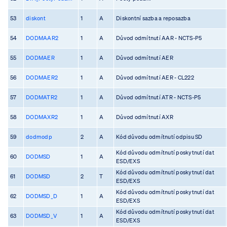
53
diskont
1
A
Diskontní sazba a reposazba
54
DODMAAR2
1
A
Důvod odmítnutí AAR - NCTS-P5
55
DODMAER
1
A
Důvod odmítnutí AER
56
DODMAER2
1
A
Důvod odmítnutí AER - CL222
57
DODMATR2
1
A
Důvod odmítnutí ATR - NCTS-P5
58
DODMAXR2
1
A
Důvod odmítnutí AXR
59
dodmodp
2
A
Kód důvodu odmítnutí odpisu SD
Kód důvodu odmítnutí poskytnutí dat
60
DODMSD
1
A
ESD/EXS
Kód důvodu odmítnutí poskytnutí dat
61
DODMSD
2
T
ESD/EXS
Kód důvodu odmítnutí poskytnutí dat
62
DODMSD_D
1
A
ESD/EXS
Kód důvodu odmítnutí poskytnutí dat
63
DODMSD_V
1
A
ESD/EXS