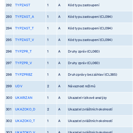
292
TYPZAST
1
A
Kód typu zastoupení
293
TYPZAST_A
1
A
Kód typu zastoupení (CL094)
294
TYPZAST_T
1
A
Kód typu zastoupení (CL094)
295
TYPZAST_V
1
A
Kód typu zastoupení (CL094)
296
TYPZPR_T
1
A
Druhy zpráv (CL060)
297
TYPZPR_V
1
A
Druhy zpráv (CL060)
298
TYPZPRBZ
1
A
Druh zprávy bez záhlaví (CL385)
299
UDV
2
A
Návaznost režimů
300
UKARIZAN
1
A
Ukazatel rizikové analýzy
301
UKAZOKO_D
2
A
Ukazatel zvláštních okolností
302
UKAZOKO_T
1
A
Ukazatel zvláštních okolností
303
UKAZOKO_V
1
A
Ukazatel zvláštních okolností