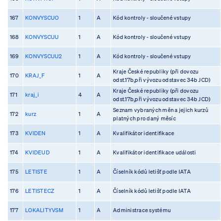
167
KONVYSCUO
1
A
Kód kontroly - sloučené vstupy
168
KONVYSCUU
1
A
Kód kontroly - sloučené vstupy
169
KONVYSCUU2
1
A
Kód kontroly - sloučené vstupy
Kraje České republiky (při dovozu
170
KRAJ_F
1
A
odst.17b,při vývozu odstavec 34b JCD)
Kraje České republiky (při dovozu
171
kraj_i
4
A
odst.17b,při vývozu odstavec 34b JCD)
Seznam vybraných měn a jejich kurzů
172
kurz
1
A
platných pro daný měsíc
173
KVIDEN
1
A
Kvalifikátor identifikace
174
KVIDEUD
1
A
Kvalifikátor identifikace události
175
LETISTE
1
A
Číselník kódů letišť podle IATA
176
LETISTECZ
1
A
Číselník kódů letišť podle IATA
177
LOKALITYVSM
1
A
Administrace systému