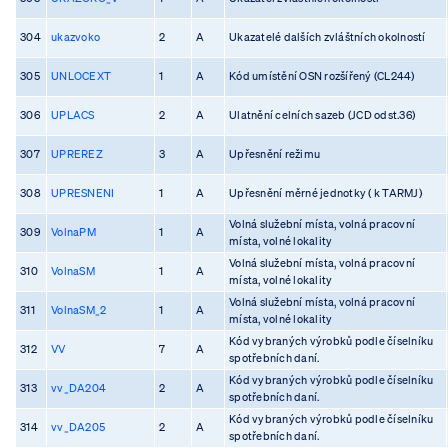
304
ukazvoko
2
A
Ukazatelé dalších zvláštních okolností
305
UNLOCEXT
1
A
Kód umístění OSN rozšířený (CL244)
306
UPLACS
2
A
Ulatnění celních sazeb (JCD odst.36)
307
UPREREZ
3
A
Upřesnění režimu
308
UPRESNENI
1
A
Upřesnění měrné jednotky ( k TARMJ)
Volná služební místa, volná pracovní
309
VolnaPM
1
A
místa, volné lokality
Volná služební místa, volná pracovní
310
VolnaSM
1
A
místa, volné lokality
Volná služební místa, volná pracovní
311
VolnaSM_2
1
A
místa, volné lokality
Kód vybraných výrobků podle číselníku
312
VV
7
A
spotřebních daní.
Kód vybraných výrobků podle číselníku
313
vv_DA204
2
A
spotřebních daní.
Kód vybraných výrobků podle číselníku
314
vv_DA205
2
A
spotřebních daní.