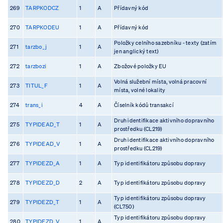
269
TARPKODCZ
1
A
Přídavný kód
270
TARPKODEU
1
A
Přídavný kód
Položky celního sazebníku - texty (zatím
271
tarzbo_j
1
A
jen anglický text)
272
tarzbozi
1
A
Zbožové položky EU
Volná služební místa, volná pracovní
273
TITUL_F
1
A
místa, volné lokality
274
trans_i
4
A
Číselník kódů transakcí
Druh identifikace aktivního dopravního
275
TYPIDEAD_T
1
A
prostředku (CL219)
Druh identifikace aktivního dopravního
276
TYPIDEAD_V
1
A
prostředku (CL219)
277
TYPIDEZD_A
1
A
Typ identifikátoru způsobu dopravy
278
TYPIDEZD_D
2
A
Typ identifikátoru způsobu dopravy
Typ identifikátoru způsobu dopravy
279
TYPIDEZD_T
1
A
(CL750)
Typ identifikátoru způsobu dopravy
280
TYPIDEZD_V
1
A