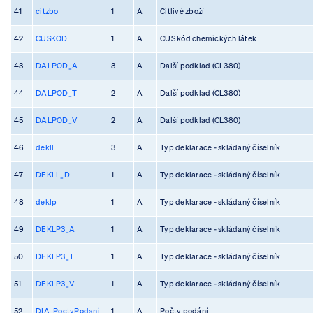
41
citzbo
1
A
Citlivé zboží
42
CUSKOD
1
A
CUS kód chemických látek
43
DALPOD_A
3
A
Další podklad (CL380)
44
DALPOD_T
2
A
Další podklad (CL380)
45
DALPOD_V
2
A
Další podklad (CL380)
46
dekll
3
A
Typ deklarace - skládaný číselník
47
DEKLL_D
1
A
Typ deklarace - skládaný číselník
48
deklp
1
A
Typ deklarace - skládaný číselník
49
DEKLP3_A
1
A
Typ deklarace - skládaný číselník
50
DEKLP3_T
1
A
Typ deklarace - skládaný číselník
51
DEKLP3_V
1
A
Typ deklarace - skládaný číselník
52
DIA_PoctyPodani
1
A
Počty podání