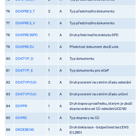
76
DOKPRE3_T
2
A
Typ předchozího dokumentu
77
DOKPRE3_V
1
A
Typ předchozího dokumentu
78
DOKPRE3SPD
1
A
Druh předchozího dokladu SPD
79
DOKPREZU
1
A
Předchozí dokument zboží unie
80
DOKTYP_D
1
A
Typ dokumentu
81
DOKTYP_E
1
A
Typ dokumentu pro eCeP
82
DOKTYPCUO
2
A
Druh povolení na celním úřadu odeslání
83
DOKTYPCUU
2
A
Druh povolení na celním úřadu určení
Druh doprav.prostředku, kterým je zboží
84
DOPPR
1
A
dopravováno od CÚ odeslání(JCD18)
85
DOPR2
1
A
Typ dopravy na CÚ
Druh deklarace - bezpečnost bez ENS
86
DRDEBENS
1
A
(CL260)