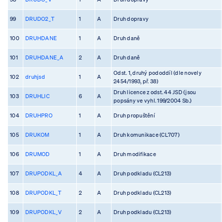
99
DRUDO2_T
1
A
Druh dopravy
100
DRUHDANE
1
A
Druh daně
101
DRUHDANE_A
2
A
Druh daně
Odst. 1, druhý pododdíl (dle novely
102
druhjsd
1
A
2454/1993, př. 38)
Druh licence z odst. 44 JSD (jsou
103
DRUHLIC
6
A
popsány ve vyhl. 199/2004 Sb.)
104
DRUHPRO
1
A
Druh propuštění
105
DRUKOM
1
A
Druh komunikace (CL707)
106
DRUMOD
1
A
Druh modifikace
107
DRUPODKL_A
4
A
Druh podkladu (CL213)
108
DRUPODKL_T
2
A
Druh podkladu (CL213)
109
DRUPODKL_V
2
A
Druh podkladu (CL213)