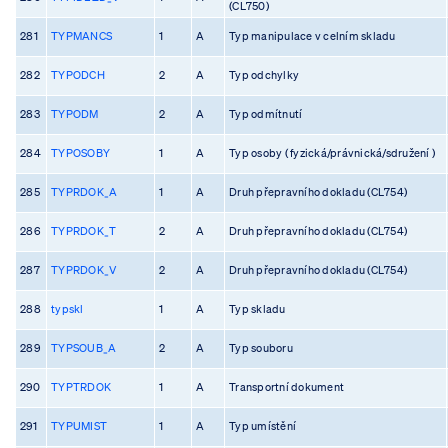
(CL750)
281
TYPMANCS
1
A
Typ manipulace v celním skladu
282
TYPODCH
2
A
Typ odchylky
283
TYPODM
2
A
Typ odmítnutí
284
TYPOSOBY
1
A
Typ osoby ( fyzická/právnická/sdružení )
285
TYPRDOK_A
1
A
Druh přepravního dokladu (CL754)
286
TYPRDOK_T
2
A
Druh přepravního dokladu (CL754)
287
TYPRDOK_V
2
A
Druh přepravního dokladu (CL754)
288
typskl
1
A
Typ skladu
289
TYPSOUB_A
2
A
Typ souboru
290
TYPTRDOK
1
A
Transportní dokument
291
TYPUMIST
1
A
Typ umístění