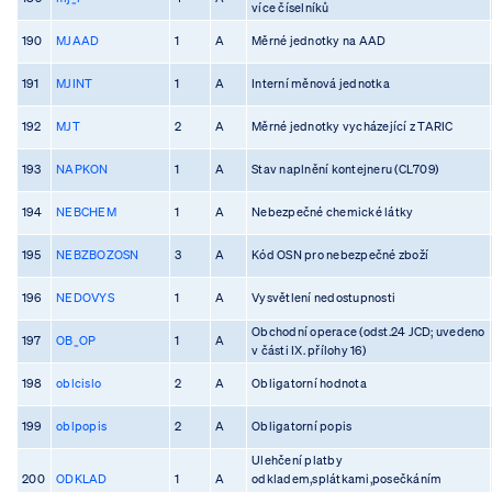
více číselníků
190
MJAAD
1
A
Měrné jednotky na AAD
191
MJINT
1
A
Interní měnová jednotka
192
MJT
2
A
Měrné jednotky vycházející z TARIC
193
NAPKON
1
A
Stav naplnění kontejneru (CL709)
194
NEBCHEM
1
A
Nebezpečné chemické látky
195
NEBZBOZOSN
3
A
Kód OSN pro nebezpečné zboží
196
NEDOVYS
1
A
Vysvětlení nedostupnosti
Obchodní operace (odst.24 JCD; uvedeno
197
OB_OP
1
A
v části IX. přílohy 16)
198
oblcislo
2
A
Obligatorní hodnota
199
oblpopis
2
A
Obligatorní popis
Ulehčení platby
200
ODKLAD
1
A
odkladem,splátkami,posečkáním