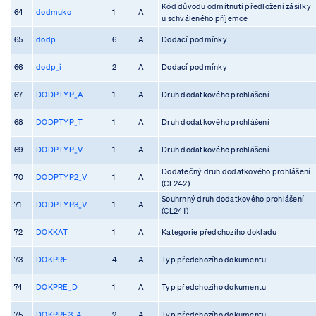
Kód důvodu odmítnutí předložení zásilky
64
dodmuko
1
A
u schváleného příjemce
65
dodp
6
A
Dodací podmínky
66
dodp_i
2
A
Dodací podmínky
67
DODPTYP_A
1
A
Druh dodatkového prohlášení
68
DODPTYP_T
1
A
Druh dodatkového prohlášení
69
DODPTYP_V
1
A
Druh dodatkového prohlášení
Dodatečný druh dodatkového prohlášení
70
DODPTYP2_V
1
A
(CL242)
Souhrnný druh dodatkového prohlášení
71
DODPTYP3_V
1
A
(CL241)
72
DOKKAT
1
A
Kategorie předchozího dokladu
73
DOKPRE
4
A
Typ předchozího dokumentu
74
DOKPRE_D
1
A
Typ předchozího dokumentu
75
DOKPRE3_A
2
A
Typ předchozího dokumentu