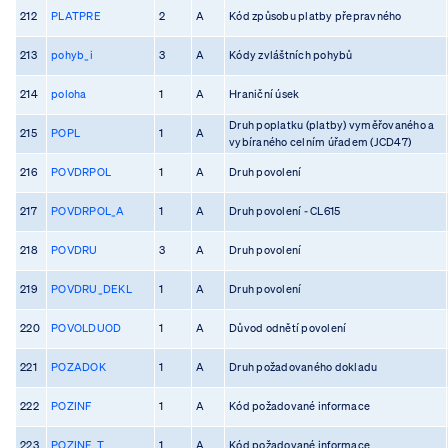
212
PLATPRE
2
A
Kód způsobu platby přepravného
213
pohyb_i
3
A
Kódy zvláštních pohybů
214
poloha
1
A
Hraniční úsek
Druh poplatku (platby) vyměřovaného a
215
POPL
1
A
vybíraného celním úřadem (JCD47)
216
POVDRPOL
1
A
Druh povolení
217
POVDRPOL_A
1
A
Druh povolení - CL615
218
POVDRU
3
A
Druh povolení
219
POVDRU_DEKL
1
A
Druh povolení
220
POVOLDUOD
1
A
Důvod odnětí povolení
221
POZADOK
1
A
Druh požadovaného dokladu
222
POZINF
1
A
Kód požadované informace
223
POZINF_T
1
A
Kód požadované informace