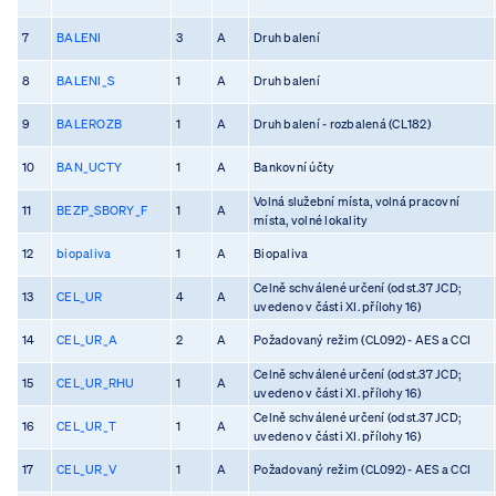
7
BALENI
3
A
Druh balení
8
BALENI_S
1
A
Druh balení
9
BALEROZB
1
A
Druh balení - rozbalená (CL182)
10
BAN_UCTY
1
A
Bankovní účty
Volná služební místa, volná pracovní
11
BEZP_SBORY_F
1
A
místa, volné lokality
12
biopaliva
1
A
Biopaliva
Celně schválené určení (odst.37 JCD;
13
CEL_UR
4
A
uvedeno v části XI. přílohy 16)
14
CEL_UR_A
2
A
Požadovaný režim (CL092) - AES a CCI
Celně schválené určení (odst.37 JCD;
15
CEL_UR_RHU
1
A
uvedeno v části XI. přílohy 16)
Celně schválené určení (odst.37 JCD;
16
CEL_UR_T
1
A
uvedeno v části XI. přílohy 16)
17
CEL_UR_V
1
A
Požadovaný režim (CL092) - AES a CCI