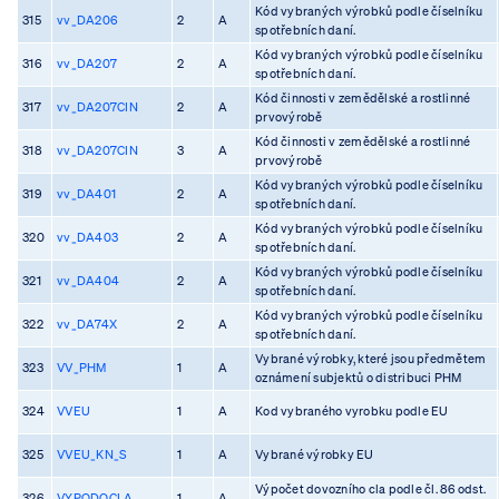
Kód vybraných výrobků podle číselníku
315
vv_DA206
2
A
spotřebních daní.
Kód vybraných výrobků podle číselníku
316
vv_DA207
2
A
spotřebních daní.
Kód činnosti v zemědělské a rostlinné
317
vv_DA207CIN
2
A
prvovýrobě
Kód činnosti v zemědělské a rostlinné
318
vv_DA207CIN
3
A
prvovýrobě
Kód vybraných výrobků podle číselníku
319
vv_DA401
2
A
spotřebních daní.
Kód vybraných výrobků podle číselníku
320
vv_DA403
2
A
spotřebních daní.
Kód vybraných výrobků podle číselníku
321
vv_DA404
2
A
spotřebních daní.
Kód vybraných výrobků podle číselníku
322
vv_DA74X
2
A
spotřebních daní.
Vybrané výrobky, které jsou předmětem
323
VV_PHM
1
A
oznámení subjektů o distribuci PHM
324
VVEU
1
A
Kod vybraného vyrobku podle EU
325
VVEU_KN_S
1
A
Vybrané výrobky EU
Výpočet dovozního cla podle čl. 86 odst.
326
VYPODOCLA
1
A