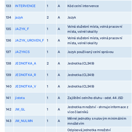
133
INTERVENCE
1
A
Kód celní intervence
134
jazyk
2
A
Jazyk
Volná služební místa, volná pracovní
135
JAZYK_F
1
A
místa, volné lokality
Volná služební místa, volná pracovní
136
JAZYK_UROVEN_F
1
A
místa, volné lokality
137
JAZYKCS
1
A
Jazyk používaný celní správou
138
JEDNOTKA_A
2
A
Jednotka (CL349)
139
JEDNOTKA_R
1
A
Jednotka (CL349)
140
JEDNOTKA_V
1
A
Jednotka (CL349)
141
jistota
1
A
Zajištění celního dluhu - odst. 44 JSD
Jednotka množství - shrnuje informace z
142
JM_GL
1
A
více číselníků
Měrné jednotky s nulovým minimálním
143
JM_NULMN
1
A
množstvím
Odpisová jednotka množství