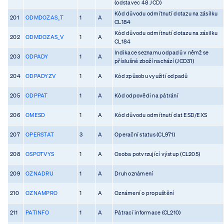
(odstavec 48 JCD)
Kód důvodu odmítnutí dotazu na zásilku
201
ODMDOZAS_T
1
A
CL184
Kód důvodu odmítnutí dotazu na zásilku
202
ODMDOZAS_V
1
A
CL184
Indikace seznamu odpadů v němž se
203
ODPADY
1
A
příslušné zboží nachází (JCD31)
204
ODPADYZV
1
A
Kód způsobu využití odpadů
205
ODPPAT
1
A
Kód odpovědi na pátrání
206
OMESD
1
A
Kód důvodu odmítnutí dat ESD/EXS
207
OPERSTAT
3
A
Operační status (CL971)
208
OSPOTVYS
1
A
Osoba potvrzující výstup (CL205)
209
OZNADRU
1
A
Druh oznámení
210
OZNAMPRO
1
A
Oznámení o propuštění
211
PATINFO
1
A
Pátrací informace (CL210)