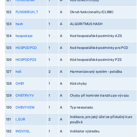
122
FUNOKRUH_T
1
A
Okruh funkcionality (CL168)
123
hash
1
A
ALGORITMUS HASH
124
hospodazs
1
A
Kod hospodařské podmínky AZS
125
HOSPODPCD
1
A
Kod hospodářské podmínky pro PCD
126
HOSPODPZS
1
A
Kód hospodářské podmínky PZS
127
hs6
2
A
Harmonizovaný systém - položka
128
CHB1
1
A
Kód chyby
129
CHBTRVYV
1
A
Chyby při kontrole tranzitu po vývozu
130
CHBVYVEM
1
A
Typ nesouladu
Indikace, pro jaký účel se příslušný kurz
131
I_EUR
2
A
používá
132
INDVYSL
1
A
Indikátor výsledku