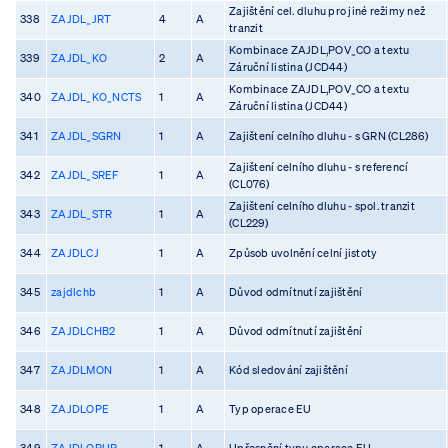
Zajištění cel. dluhu pro jiné režimy než
338
ZAJDL_JRT
4
A
tranzit
Kombinace ZAJDL,POV_CO a textu
339
ZAJDL_KO
2
A
Záruční listina (JCD44)
Kombinace ZAJDL,POV_CO a textu
340
ZAJDL_KO_NCTS
1
A
Záruční listina (JCD44)
341
ZAJDL_SGRN
1
A
Zajištení celního dluhu - s GRN (CL286)
Zajištení celního dluhu - s referencí
342
ZAJDL_SREF
1
A
(CL076)
Zajištení celního dluhu - spol. tranzit
343
ZAJDL_STR
1
A
(CL229)
344
ZAJDLCJ
1
A
Způsob uvolnění celní jistoty
345
zajdlchb
1
A
Důvod odmítnutí zajištění
346
ZAJDLCHB2
1
A
Důvod odmítnutí zajištění
347
ZAJDLMON
1
A
Kód sledování zajištění
348
ZAJDLOPE
1
A
Typ operace EU
349
ZAJDLOPUP
1
A
Upřesnění typu operace EU