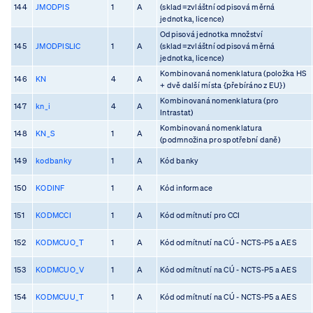
144
JMODPIS
1
A
(sklad=zvláštní odpisová měrná
jednotka, licence)
Odpisová jednotka množství
145
JMODPISLIC
1
A
(sklad=zvláštní odpisová měrná
jednotka, licence)
Kombinovaná nomenklatura (položka HS
146
KN
4
A
+ dvě další místa {přebíráno z EU})
Kombinovaná nomenklatura (pro
147
kn_i
4
A
Intrastat)
Kombinovaná nomenklatura
148
KN_S
1
A
(podmnožina pro spotřební daně)
149
kodbanky
1
A
Kód banky
150
KODINF
1
A
Kód informace
151
KODMCCI
1
A
Kód odmítnutí pro CCI
152
KODMCUO_T
1
A
Kód odmítnutí na CÚ - NCTS-P5 a AES
153
KODMCUO_V
1
A
Kód odmítnutí na CÚ - NCTS-P5 a AES
154
KODMCUU_T
1
A
Kód odmítnutí na CÚ - NCTS-P5 a AES