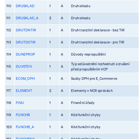
110
DRUSKLAD
1
A
Druh skladu
111
DRUSKLAD_A
2
A
Druh skladu
112
DRUTDNTIR
1
A
Druh tranzitní deklarace - bez TIR
113
DRUTDSTIR
1
A
Druh tranzitní deklarace - pro TIR
114
DUNEPROP
1
A
Důvody nepropuštění
Typ odůvodnění rozhodnutí o zrušení
115
DUVSTOV
1
A
před propuštěním VCP
116
ECOM_DPH
1
A
Sazby DPH pro E_Commerce
117
ELEMENT
2
A
Elementy v NCR zprávách
118
FINU
1
A
Finanční úřady
119
FUNCHB
1
A
Kód funkční chyby
120
FUNCHB_A
1
A
Kód funkční chyby
121
FUNCHBNA
1
A
Kód funkční chyby