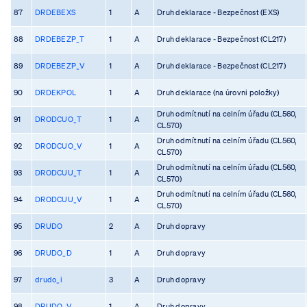
87
DRDEBEXS
1
A
Druh deklarace - Bezpečnost (EXS)
88
DRDEBEZP_T
1
A
Druh deklarace - Bezpečnost (CL217)
89
DRDEBEZP_V
1
A
Druh deklarace - Bezpečnost (CL217)
90
DRDEKPOL
1
A
Druh deklarace (na úrovni položky)
Druh odmítnutí na celním úřadu (CL560,
91
DRODCUO_T
1
A
CL570)
Druh odmítnutí na celním úřadu (CL560,
92
DRODCUO_V
1
A
CL570)
Druh odmítnutí na celním úřadu (CL560,
93
DRODCUU_T
1
A
CL570)
Druh odmítnutí na celním úřadu (CL560,
94
DRODCUU_V
1
A
CL570)
95
DRUDO
2
A
Druh dopravy
96
DRUDO_D
1
A
Druh dopravy
97
drudo_i
3
A
Druh dopravy
98
DRUDO_V
1
A
Druh dopravy