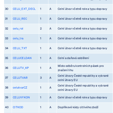
30
CELU_EXT_DECL
1
A
Celní útvar včetně role a typu dopravy
31
CELU_REC
1
A
Celní útvar včetně role a typu dopravy
32
celu_rol
2
A
Celní útvar včetně role a typu dopravy
33
celu_tra
1
A
Celní útvar včetně role a typu dopravy
34
CELU_TXT
1
A
Celní útvar včetně role a typu dopravy
35
CELUCELDAN
1
A
Celní a daňová oddělení
Místo odběru kontrolních pásek pro
36
CELUTV_KP
1
A
značení lihu
Celní útvary České republiky a vybrané
37
CELUTVAR
3
A
celní útvary EU
Celní útvary České republiky a vybrané
38
celutvarCZ
1
A
celní útvary EU
39
CELUVYKON
1
A
Celní útvar včetně role a typu dopravy
40
CITKOD
1
A
Doplňkové kódy citlivého zboží