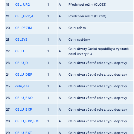
18
CEL_UR2
1
A
Předchozí režim (CL093)
19
CEL_UR2_A
1
A
Předchozí režim (CL093)
20
CELREZIM
1
A
Celní režim
21
CELSYS
1
A
Celní systémy
Celní útvary České republiky a vybrané
22
CELU
1
A
celní útvary EU
23
CELU_D
1
A
Celní útvar včetně role a typu dopravy
24
CELU_DEP
1
A
Celní útvar včetně role a typu dopravy
25
celu_des
1
A
Celní útvar včetně role a typu dopravy
26
CELU_ENQ
1
A
Celní útvar včetně role a typu dopravy
27
CELU_EXP
1
A
Celní útvar včetně role a typu dopravy
28
CELU_EXP_EXT
1
A
Celní útvar včetně role a typu dopravy
29
CELU_EXT
1
A
Celní útvar včetně role a typu dopravy