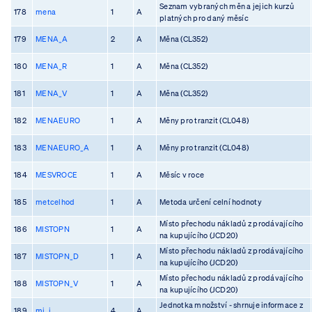
Seznam vybraných měn a jejich kurzů
178
mena
1
A
platných pro daný měsíc
179
MENA_A
2
A
Měna (CL352)
180
MENA_R
1
A
Měna (CL352)
181
MENA_V
1
A
Měna (CL352)
182
MENAEURO
1
A
Měny pro tranzit (CL048)
183
MENAEURO_A
1
A
Měny pro tranzit (CL048)
184
MESVROCE
1
A
Měsíc v roce
185
metcelhod
1
A
Metoda určení celní hodnoty
Místo přechodu nákladů z prodávajícího
186
MISTOPN
1
A
na kupujícího (JCD20)
Místo přechodu nákladů z prodávajícího
187
MISTOPN_D
1
A
na kupujícího (JCD20)
Místo přechodu nákladů z prodávajícího
188
MISTOPN_V
1
A
na kupujícího (JCD20)
Jednotka množství - shrnuje informace z
189
mj_i
4
A