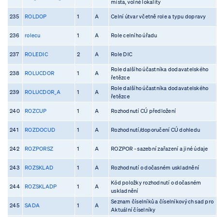
místa, volné lokality
235
ROLDOP
1
A
Celní útvar včetně role a typu dopravy
236
rolecu
1
A
Role celního úřadu
237
ROLEDIC
2
A
Role DIC
Role dalšího účastníka dodavatelského
238
ROLUCDOR
1
A
řetězce
Role dalšího účastníka dodavatelského
239
ROLUCDOR_A
1
A
řetězce
240
ROZCUP
1
A
Rozhodnutí CÚ předložení
241
ROZDOCUD
1
A
Rozhodnutí/doporučení CÚ dohledu
242
ROZPORSZ
1
A
ROZPOR - sazební zařazení a jiné údaje
243
ROZSKLAD
1
A
Rozhodnutí o dočasném uskladnění
Kód položky rozhodnutí o dočasném
244
ROZSKLADP
1
A
uskladnění
Seznam číselníků a číselníkových sad pro
245
SADA
1
A
Aktuální číselníky