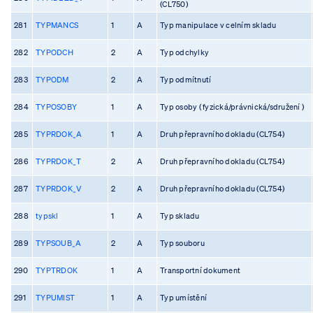
(CL750)
281
TYPMANCS
1
A
Typ manipulace v celním skladu
282
TYPODCH
2
A
Typ odchylky
283
TYPODM
2
A
Typ odmítnutí
284
TYPOSOBY
1
A
Typ osoby ( fyzická/právnická/sdružení )
285
TYPRDOK_A
1
A
Druh přepravního dokladu (CL754)
286
TYPRDOK_T
2
A
Druh přepravního dokladu (CL754)
287
TYPRDOK_V
2
A
Druh přepravního dokladu (CL754)
288
typskl
1
A
Typ skladu
289
TYPSOUB_A
2
A
Typ souboru
290
TYPTRDOK
1
A
Transportní dokument
291
TYPUMIST
1
A
Typ umístění