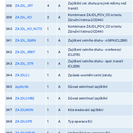
Zajištění cel. dluhu pro jiné režimy než
338
ZAJDL_JRT
4
A
tranzit
Kombinace ZAJDL,POV_CO a textu
339
ZAJDL_KO
2
A
Záruční listina (JCD44)
Kombinace ZAJDL,POV_CO a textu
340
ZAJDL_KO_NCTS
1
A
Záruční listina (JCD44)
341
ZAJDL_SGRN
1
A
Zajištení celního dluhu - s GRN (CL286)
Zajištení celního dluhu - s referencí
342
ZAJDL_SREF
1
A
(CL076)
Zajištení celního dluhu - spol. tranzit
343
ZAJDL_STR
1
A
(CL229)
344
ZAJDLCJ
1
A
Způsob uvolnění celní jistoty
345
zajdlchb
1
A
Důvod odmítnutí zajištění
346
ZAJDLCHB2
1
A
Důvod odmítnutí zajištění
347
ZAJDLMON
1
A
Kód sledování zajištění
348
ZAJDLOPE
1
A
Typ operace EU
349
ZAJDLOPUP
1
A
Upřesnění typu operace EU