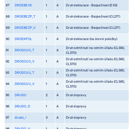
87
DRDEBEXS
1
A
Druh deklarace - Bezpečnost (EXS)
88
DRDEBEZP_T
1
A
Druh deklarace - Bezpečnost (CL217)
89
DRDEBEZP_V
1
A
Druh deklarace - Bezpečnost (CL217)
90
DRDEKPOL
1
A
Druh deklarace (na úrovni položky)
Druh odmítnutí na celním úřadu (CL560,
91
DRODCUO_T
1
A
CL570)
Druh odmítnutí na celním úřadu (CL560,
92
DRODCUO_V
1
A
CL570)
Druh odmítnutí na celním úřadu (CL560,
93
DRODCUU_T
1
A
CL570)
Druh odmítnutí na celním úřadu (CL560,
94
DRODCUU_V
1
A
CL570)
95
DRUDO
2
A
Druh dopravy
96
DRUDO_D
1
A
Druh dopravy
97
drudo_i
3
A
Druh dopravy
98
DRUDO_V
1
A
Druh dopravy