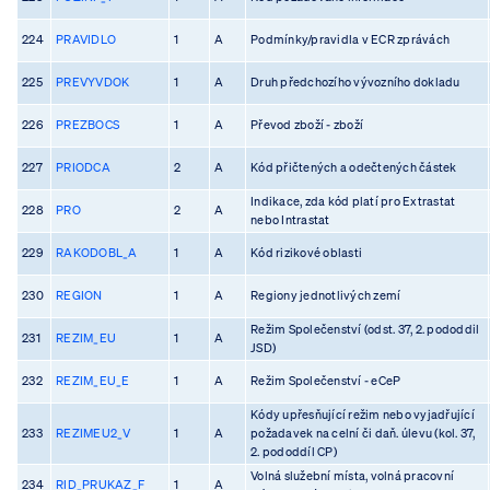
224
PRAVIDLO
1
A
Podmínky/pravidla v ECR zprávách
225
PREVYVDOK
1
A
Druh předchozího vývozního dokladu
226
PREZBOCS
1
A
Převod zboží - zboží
227
PRIODCA
2
A
Kód přičtených a odečtených částek
Indikace, zda kód platí pro Extrastat
228
PRO
2
A
nebo Intrastat
229
RAKODOBL_A
1
A
Kód rizikové oblasti
230
REGION
1
A
Regiony jednotlivých zemí
Režim Společenství (odst. 37, 2. pododdil
231
REZIM_EU
1
A
JSD)
232
REZIM_EU_E
1
A
Režim Společenství - eCeP
Kódy upřesňující režim nebo vyjadřující
233
REZIMEU2_V
1
A
požadavek na celní či daň. úlevu (kol. 37,
2. pododdíl CP)
Volná služební místa, volná pracovní
234
RID_PRUKAZ_F
1
A