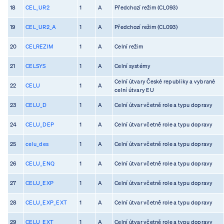
18
CEL_UR2
1
A
Předchozí režim (CL093)
19
CEL_UR2_A
1
A
Předchozí režim (CL093)
20
CELREZIM
1
A
Celní režim
21
CELSYS
1
A
Celní systémy
Celní útvary České republiky a vybrané
22
CELU
1
A
celní útvary EU
23
CELU_D
1
A
Celní útvar včetně role a typu dopravy
24
CELU_DEP
1
A
Celní útvar včetně role a typu dopravy
25
celu_des
1
A
Celní útvar včetně role a typu dopravy
26
CELU_ENQ
1
A
Celní útvar včetně role a typu dopravy
27
CELU_EXP
1
A
Celní útvar včetně role a typu dopravy
28
CELU_EXP_EXT
1
A
Celní útvar včetně role a typu dopravy
29
CELU_EXT
1
A
Celní útvar včetně role a typu dopravy