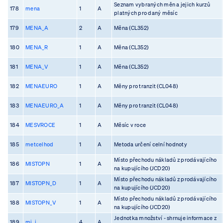
Seznam vybraných měn a jejich kurzů
178
mena
1
A
platných pro daný měsíc
179
MENA_A
2
A
Měna (CL352)
180
MENA_R
1
A
Měna (CL352)
181
MENA_V
1
A
Měna (CL352)
182
MENAEURO
1
A
Měny pro tranzit (CL048)
183
MENAEURO_A
1
A
Měny pro tranzit (CL048)
184
MESVROCE
1
A
Měsíc v roce
185
metcelhod
1
A
Metoda určení celní hodnoty
Místo přechodu nákladů z prodávajícího
186
MISTOPN
1
A
na kupujícího (JCD20)
Místo přechodu nákladů z prodávajícího
187
MISTOPN_D
1
A
na kupujícího (JCD20)
Místo přechodu nákladů z prodávajícího
188
MISTOPN_V
1
A
na kupujícího (JCD20)
Jednotka množství - shrnuje informace z
189
mj_i
4
A