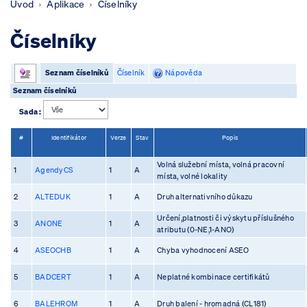
Úvod
Aplikace
Číselníky
Číselníky
Seznam číselníků
Číselník
Nápověda
Seznam číselníků
Sada :
#
Identifikátor
Verze
Stav
Popis
Volná služební místa, volná pracovní
1
AgendyCS
1
A
místa, volné lokality
2
ALTEDUK
1
A
Druh alternativního důkazu
Určení,platnosti či výskytu příslušného
3
ANONE
1
A
atributu (0-NE,1-ANO)
4
ASEOCHB
1
A
Chyba vyhodnocení ASEO
5
BADCERT
1
A
Neplatné kombinace certifikátů
6
BALEHROM
1
A
Druh balení - hromadná (CL181)