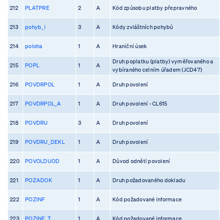
212
PLATPRE
2
A
Kód způsobu platby přepravného
213
pohyb_i
3
A
Kódy zvláštních pohybů
214
poloha
1
A
Hraniční úsek
Druh poplatku (platby) vyměřovaného a
215
POPL
1
A
vybíraného celním úřadem (JCD47)
216
POVDRPOL
1
A
Druh povolení
217
POVDRPOL_A
1
A
Druh povolení - CL615
218
POVDRU
3
A
Druh povolení
219
POVDRU_DEKL
1
A
Druh povolení
220
POVOLDUOD
1
A
Důvod odnětí povolení
221
POZADOK
1
A
Druh požadovaného dokladu
222
POZINF
1
A
Kód požadované informace
223
POZINF_T
1
A
Kód požadované informace