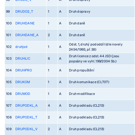
99
DRUDO2_T
1
A
Druh dopravy
100
DRUHDANE
1
A
Druh daně
101
DRUHDANE_A
2
A
Druh daně
Odst. 1, druhý pododdíl (dle novely
102
druhjsd
1
A
2454/1993, př. 38)
Druh licence z odst. 44 JSD (jsou
103
DRUHLIC
6
A
popsány ve vyhl. 199/2004 Sb.)
104
DRUHPRO
1
A
Druh propuštění
105
DRUKOM
1
A
Druh komunikace (CL707)
106
DRUMOD
1
A
Druh modifikace
107
DRUPODKL_A
4
A
Druh podkladu (CL213)
108
DRUPODKL_T
2
A
Druh podkladu (CL213)
109
DRUPODKL_V
2
A
Druh podkladu (CL213)