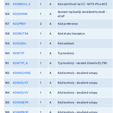
155
KODMCUU_V
1
A
Kód odmítnutí na CÚ - NCTS-P5 a AES
Seznam nejčastěji dováženého zboží -
156
KODOVNIK
1
A
eCeP
157
KODPREF
2
A
Kód preference
158
KODRUTRA
1
A
Kód druhu transakce
159
KODUDAL
1
A
Kód události
160
KONTYP
1
A
Typ kontroly
161
KONTYP_A
1
A
Typ kontroly - národní číselník (CL716)
162
KONVCUONZ
1
A
Kód kontroly - sloučené vstupy
163
KONVCUVT
1
A
Kód kontroly - sloučené vstupy
164
KONVCUVY
1
A
Kód kontroly - sloučené vstupy
165
KONVNEPR
1
A
Kód kontroly - sloučené vstupy
166
KONVPROP
1
A
Kód kontroly - sloučené vstupy