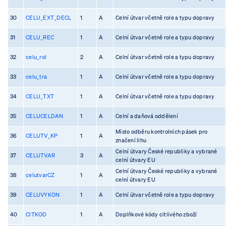
30
CELU_EXT_DECL
1
A
Celní útvar včetně role a typu dopravy
31
CELU_REC
1
A
Celní útvar včetně role a typu dopravy
32
celu_rol
2
A
Celní útvar včetně role a typu dopravy
33
celu_tra
1
A
Celní útvar včetně role a typu dopravy
34
CELU_TXT
1
A
Celní útvar včetně role a typu dopravy
35
CELUCELDAN
1
A
Celní a daňová oddělení
Místo odběru kontrolních pásek pro
36
CELUTV_KP
1
A
značení lihu
Celní útvary České republiky a vybrané
37
CELUTVAR
3
A
celní útvary EU
Celní útvary České republiky a vybrané
38
celutvarCZ
1
A
celní útvary EU
39
CELUVYKON
1
A
Celní útvar včetně role a typu dopravy
40
CITKOD
1
A
Doplňkové kódy citlivého zboží