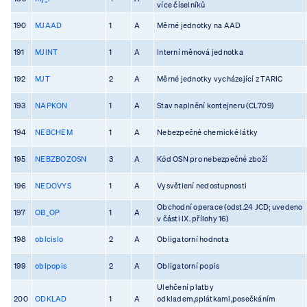
více číselníků
190
MJAAD
1
A
Měrné jednotky na AAD
191
MJINT
1
A
Interní měnová jednotka
192
MJT
2
A
Měrné jednotky vycházející z TARIC
193
NAPKON
1
A
Stav naplnění kontejneru (CL709)
194
NEBCHEM
1
A
Nebezpečné chemické látky
195
NEBZBOZOSN
3
A
Kód OSN pro nebezpečné zboží
196
NEDOVYS
1
A
Vysvětlení nedostupnosti
Obchodní operace (odst.24 JCD; uvedeno
197
OB_OP
1
A
v části IX. přílohy 16)
198
oblcislo
2
A
Obligatorní hodnota
199
oblpopis
2
A
Obligatorní popis
Ulehčení platby
200
ODKLAD
1
A
odkladem,splátkami,posečkáním