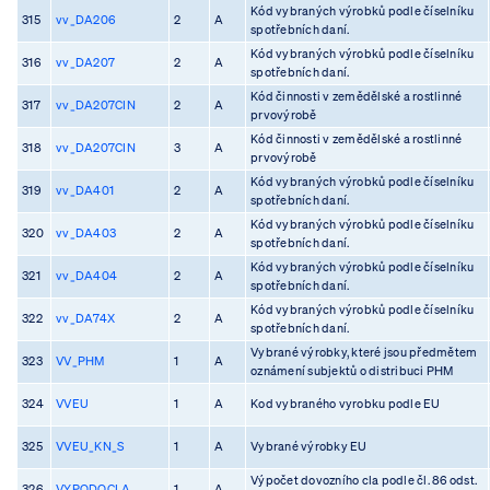
Kód vybraných výrobků podle číselníku
315
vv_DA206
2
A
spotřebních daní.
Kód vybraných výrobků podle číselníku
316
vv_DA207
2
A
spotřebních daní.
Kód činnosti v zemědělské a rostlinné
317
vv_DA207CIN
2
A
prvovýrobě
Kód činnosti v zemědělské a rostlinné
318
vv_DA207CIN
3
A
prvovýrobě
Kód vybraných výrobků podle číselníku
319
vv_DA401
2
A
spotřebních daní.
Kód vybraných výrobků podle číselníku
320
vv_DA403
2
A
spotřebních daní.
Kód vybraných výrobků podle číselníku
321
vv_DA404
2
A
spotřebních daní.
Kód vybraných výrobků podle číselníku
322
vv_DA74X
2
A
spotřebních daní.
Vybrané výrobky, které jsou předmětem
323
VV_PHM
1
A
oznámení subjektů o distribuci PHM
324
VVEU
1
A
Kod vybraného vyrobku podle EU
325
VVEU_KN_S
1
A
Vybrané výrobky EU
Výpočet dovozního cla podle čl. 86 odst.
326
VYPODOCLA
1
A