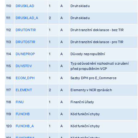
110
DRUSKLAD
1
A
Druh skladu
111
DRUSKLAD_A
2
A
Druh skladu
112
DRUTDNTIR
1
A
Druh tranzitní deklarace - bez TIR
113
DRUTDSTIR
1
A
Druh tranzitní deklarace - pro TIR
114
DUNEPROP
1
A
Důvody nepropuštění
Typ odůvodnění rozhodnutí o zrušení
115
DUVSTOV
1
A
před propuštěním VCP
116
ECOM_DPH
1
A
Sazby DPH pro E_Commerce
117
ELEMENT
2
A
Elementy v NCR zprávách
118
FINU
1
A
Finanční úřady
119
FUNCHB
1
A
Kód funkční chyby
120
FUNCHB_A
1
A
Kód funkční chyby
121
FUNCHBNA
1
A
Kód funkční chyby