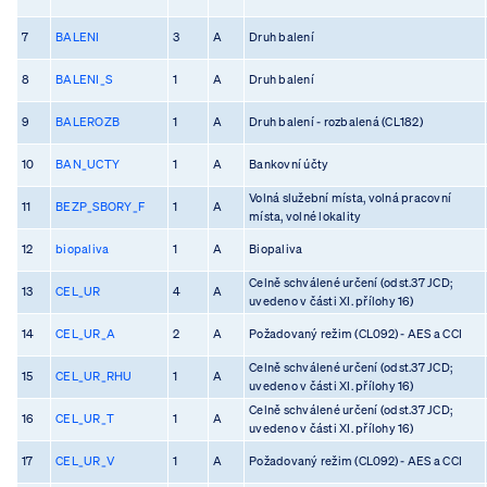
7
BALENI
3
A
Druh balení
8
BALENI_S
1
A
Druh balení
9
BALEROZB
1
A
Druh balení - rozbalená (CL182)
10
BAN_UCTY
1
A
Bankovní účty
Volná služební místa, volná pracovní
11
BEZP_SBORY_F
1
A
místa, volné lokality
12
biopaliva
1
A
Biopaliva
Celně schválené určení (odst.37 JCD;
13
CEL_UR
4
A
uvedeno v části XI. přílohy 16)
14
CEL_UR_A
2
A
Požadovaný režim (CL092) - AES a CCI
Celně schválené určení (odst.37 JCD;
15
CEL_UR_RHU
1
A
uvedeno v části XI. přílohy 16)
Celně schválené určení (odst.37 JCD;
16
CEL_UR_T
1
A
uvedeno v části XI. přílohy 16)
17
CEL_UR_V
1
A
Požadovaný režim (CL092) - AES a CCI