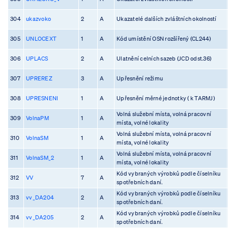
304
ukazvoko
2
A
Ukazatelé dalších zvláštních okolností
305
UNLOCEXT
1
A
Kód umístění OSN rozšířený (CL244)
306
UPLACS
2
A
Ulatnění celních sazeb (JCD odst.36)
307
UPREREZ
3
A
Upřesnění režimu
308
UPRESNENI
1
A
Upřesnění měrné jednotky ( k TARMJ)
Volná služební místa, volná pracovní
309
VolnaPM
1
A
místa, volné lokality
Volná služební místa, volná pracovní
310
VolnaSM
1
A
místa, volné lokality
Volná služební místa, volná pracovní
311
VolnaSM_2
1
A
místa, volné lokality
Kód vybraných výrobků podle číselníku
312
VV
7
A
spotřebních daní.
Kód vybraných výrobků podle číselníku
313
vv_DA204
2
A
spotřebních daní.
Kód vybraných výrobků podle číselníku
314
vv_DA205
2
A
spotřebních daní.