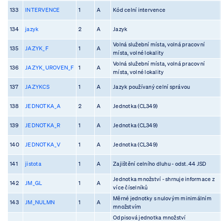
133
INTERVENCE
1
A
Kód celní intervence
134
jazyk
2
A
Jazyk
Volná služební místa, volná pracovní
135
JAZYK_F
1
A
místa, volné lokality
Volná služební místa, volná pracovní
136
JAZYK_UROVEN_F
1
A
místa, volné lokality
137
JAZYKCS
1
A
Jazyk používaný celní správou
138
JEDNOTKA_A
2
A
Jednotka (CL349)
139
JEDNOTKA_R
1
A
Jednotka (CL349)
140
JEDNOTKA_V
1
A
Jednotka (CL349)
141
jistota
1
A
Zajištění celního dluhu - odst. 44 JSD
Jednotka množství - shrnuje informace z
142
JM_GL
1
A
více číselníků
Měrné jednotky s nulovým minimálním
143
JM_NULMN
1
A
množstvím
Odpisová jednotka množství