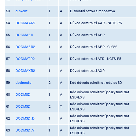
53
diskont
1
A
Diskontní sazba a reposazba
54
DODMAAR2
1
A
Důvod odmítnutí AAR - NCTS-P5
55
DODMAER
1
A
Důvod odmítnutí AER
56
DODMAER2
1
A
Důvod odmítnutí AER - CL222
57
DODMATR2
1
A
Důvod odmítnutí ATR - NCTS-P5
58
DODMAXR2
1
A
Důvod odmítnutí AXR
59
dodmodp
2
A
Kód důvodu odmítnutí odpisu SD
Kód důvodu odmítnutí poskytnutí dat
60
DODMSD
1
A
ESD/EXS
Kód důvodu odmítnutí poskytnutí dat
61
DODMSD
2
T
ESD/EXS
Kód důvodu odmítnutí poskytnutí dat
62
DODMSD_D
1
A
ESD/EXS
Kód důvodu odmítnutí poskytnutí dat
63
DODMSD_V
1
A
ESD/EXS