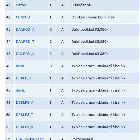
41
citzbo
1
A
Citlivé zboží
42
CUSKOD
1
A
CUS kód chemických látek
43
DALPOD_A
3
A
Další podklad (CL380)
44
DALPOD_T
2
A
Další podklad (CL380)
45
DALPOD_V
2
A
Další podklad (CL380)
46
dekll
3
A
Typ deklarace - skládaný číselník
47
DEKLL_D
1
A
Typ deklarace - skládaný číselník
48
deklp
1
A
Typ deklarace - skládaný číselník
49
DEKLP3_A
1
A
Typ deklarace - skládaný číselník
50
DEKLP3_T
1
A
Typ deklarace - skládaný číselník
51
DEKLP3_V
1
A
Typ deklarace - skládaný číselník
52
DIA_PoctyPodani
1
A
Počty podání