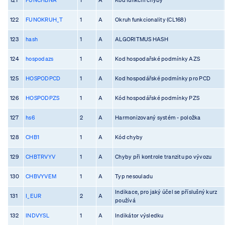
122
FUNOKRUH_T
1
A
Okruh funkcionality (CL168)
123
hash
1
A
ALGORITMUS HASH
124
hospodazs
1
A
Kod hospodařské podmínky AZS
125
HOSPODPCD
1
A
Kod hospodářské podmínky pro PCD
126
HOSPODPZS
1
A
Kód hospodářské podmínky PZS
127
hs6
2
A
Harmonizovaný systém - položka
128
CHB1
1
A
Kód chyby
129
CHBTRVYV
1
A
Chyby při kontrole tranzitu po vývozu
130
CHBVYVEM
1
A
Typ nesouladu
Indikace, pro jaký účel se příslušný kurz
131
I_EUR
2
A
používá
132
INDVYSL
1
A
Indikátor výsledku