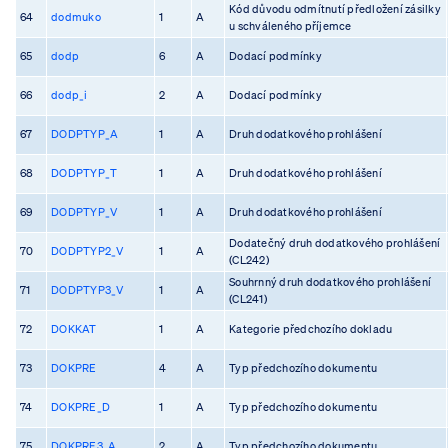
Kód důvodu odmítnutí předložení zásilky
64
dodmuko
1
A
u schváleného příjemce
65
dodp
6
A
Dodací podmínky
66
dodp_i
2
A
Dodací podmínky
67
DODPTYP_A
1
A
Druh dodatkového prohlášení
68
DODPTYP_T
1
A
Druh dodatkového prohlášení
69
DODPTYP_V
1
A
Druh dodatkového prohlášení
Dodatečný druh dodatkového prohlášení
70
DODPTYP2_V
1
A
(CL242)
Souhrnný druh dodatkového prohlášení
71
DODPTYP3_V
1
A
(CL241)
72
DOKKAT
1
A
Kategorie předchozího dokladu
73
DOKPRE
4
A
Typ předchozího dokumentu
74
DOKPRE_D
1
A
Typ předchozího dokumentu
75
DOKPRE3_A
2
A
Typ předchozího dokumentu