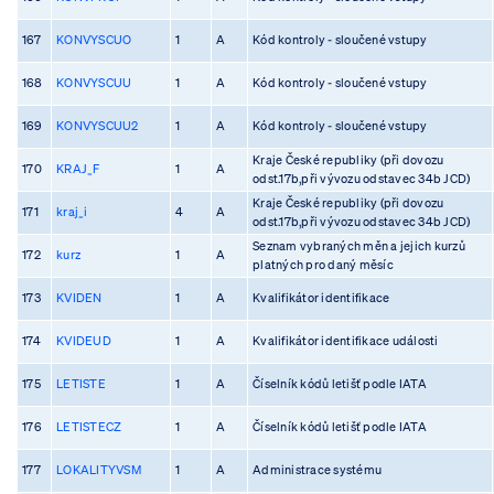
167
KONVYSCUO
1
A
Kód kontroly - sloučené vstupy
168
KONVYSCUU
1
A
Kód kontroly - sloučené vstupy
169
KONVYSCUU2
1
A
Kód kontroly - sloučené vstupy
Kraje České republiky (při dovozu
170
KRAJ_F
1
A
odst.17b,při vývozu odstavec 34b JCD)
Kraje České republiky (při dovozu
171
kraj_i
4
A
odst.17b,při vývozu odstavec 34b JCD)
Seznam vybraných měn a jejich kurzů
172
kurz
1
A
platných pro daný měsíc
173
KVIDEN
1
A
Kvalifikátor identifikace
174
KVIDEUD
1
A
Kvalifikátor identifikace události
175
LETISTE
1
A
Číselník kódů letišť podle IATA
176
LETISTECZ
1
A
Číselník kódů letišť podle IATA
177
LOKALITYVSM
1
A
Administrace systému