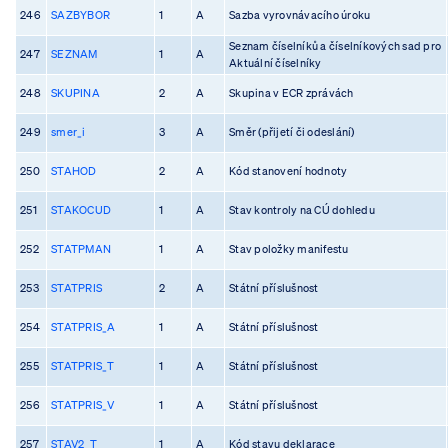
246
SAZBYBOR
1
A
Sazba vyrovnávacího úroku
Seznam číselníků a číselníkových sad pro
247
SEZNAM
1
A
Aktuální číselníky
248
SKUPINA
2
A
Skupina v ECR zprávách
249
smer_i
3
A
Směr (přijetí či odeslání)
250
STAHOD
2
A
Kód stanovení hodnoty
251
STAKOCUD
1
A
Stav kontroly na CÚ dohledu
252
STATPMAN
1
A
Stav položky manifestu
253
STATPRIS
2
A
Státní příslušnost
254
STATPRIS_A
1
A
Státní příslušnost
255
STATPRIS_T
1
A
Státní příslušnost
256
STATPRIS_V
1
A
Státní příslušnost
257
STAV2_T
1
A
Kód stavu deklarace