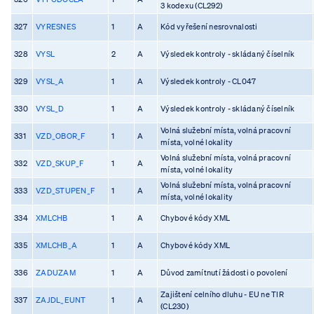
3 kodexu (CL292)
327
VYRESNES
1
A
Kód vyřešení nesrovnalosti
328
VYSL
2
A
Výsledek kontroly - skládaný číselník
329
VYSL_A
1
A
Výsledek kontroly - CL047
330
VYSL_D
1
A
Výsledek kontroly - skládaný číselník
Volná služební místa, volná pracovní
331
VZD_OBOR_F
1
A
místa, volné lokality
Volná služební místa, volná pracovní
332
VZD_SKUP_F
1
A
místa, volné lokality
Volná služební místa, volná pracovní
333
VZD_STUPEN_F
1
A
místa, volné lokality
334
XMLCHB
1
A
Chybové kódy XML
335
XMLCHB_A
1
A
Chybové kódy XML
336
ZADUZAM
1
A
Důvod zamítnutí žádosti o povolení
Zajištení celního dluhu - EU ne TIR
337
ZAJDL_EUNT
1
A
(CL230)