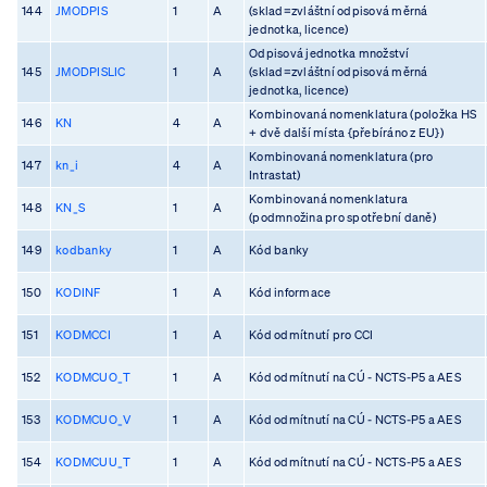
144
JMODPIS
1
A
(sklad=zvláštní odpisová měrná
jednotka, licence)
Odpisová jednotka množství
145
JMODPISLIC
1
A
(sklad=zvláštní odpisová měrná
jednotka, licence)
Kombinovaná nomenklatura (položka HS
146
KN
4
A
+ dvě další místa {přebíráno z EU})
Kombinovaná nomenklatura (pro
147
kn_i
4
A
Intrastat)
Kombinovaná nomenklatura
148
KN_S
1
A
(podmnožina pro spotřební daně)
149
kodbanky
1
A
Kód banky
150
KODINF
1
A
Kód informace
151
KODMCCI
1
A
Kód odmítnutí pro CCI
152
KODMCUO_T
1
A
Kód odmítnutí na CÚ - NCTS-P5 a AES
153
KODMCUO_V
1
A
Kód odmítnutí na CÚ - NCTS-P5 a AES
154
KODMCUU_T
1
A
Kód odmítnutí na CÚ - NCTS-P5 a AES