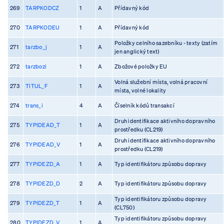
269
TARPKODCZ
1
A
Přídavný kód
270
TARPKODEU
1
A
Přídavný kód
Položky celního sazebníku - texty (zatím
271
tarzbo_j
1
A
jen anglický text)
272
tarzbozi
1
A
Zbožové položky EU
Volná služební místa, volná pracovní
273
TITUL_F
1
A
místa, volné lokality
274
trans_i
4
A
Číselník kódů transakcí
Druh identifikace aktivního dopravního
275
TYPIDEAD_T
1
A
prostředku (CL219)
Druh identifikace aktivního dopravního
276
TYPIDEAD_V
1
A
prostředku (CL219)
277
TYPIDEZD_A
1
A
Typ identifikátoru způsobu dopravy
278
TYPIDEZD_D
2
A
Typ identifikátoru způsobu dopravy
Typ identifikátoru způsobu dopravy
279
TYPIDEZD_T
1
A
(CL750)
Typ identifikátoru způsobu dopravy
280
TYPIDEZD_V
1
A