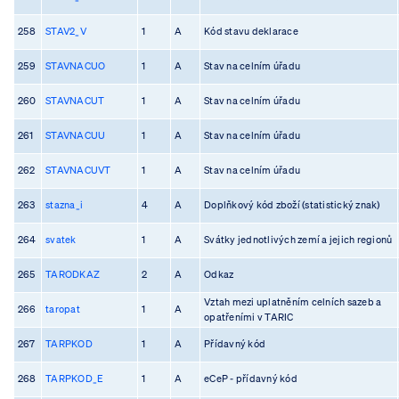
258
STAV2_V
1
A
Kód stavu deklarace
259
STAVNACUO
1
A
Stav na celním úřadu
260
STAVNACUT
1
A
Stav na celním úřadu
261
STAVNACUU
1
A
Stav na celním úřadu
262
STAVNACUVT
1
A
Stav na celním úřadu
263
stazna_i
4
A
Doplňkový kód zboží (statistický znak)
264
svatek
1
A
Svátky jednotlivých zemí a jejich regionů
265
TARODKAZ
2
A
Odkaz
Vztah mezi uplatněním celních sazeb a
266
taropat
1
A
opatřeními v TARIC
267
TARPKOD
1
A
Přídavný kód
268
TARPKOD_E
1
A
eCeP - přídavný kód