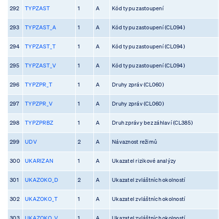
292
TYPZAST
1
A
Kód typu zastoupení
293
TYPZAST_A
1
A
Kód typu zastoupení (CL094)
294
TYPZAST_T
1
A
Kód typu zastoupení (CL094)
295
TYPZAST_V
1
A
Kód typu zastoupení (CL094)
296
TYPZPR_T
1
A
Druhy zpráv (CL060)
297
TYPZPR_V
1
A
Druhy zpráv (CL060)
298
TYPZPRBZ
1
A
Druh zprávy bez záhlaví (CL385)
299
UDV
2
A
Návaznost režimů
300
UKARIZAN
1
A
Ukazatel rizikové analýzy
301
UKAZOKO_D
2
A
Ukazatel zvláštních okolností
302
UKAZOKO_T
1
A
Ukazatel zvláštních okolností
303
UKAZOKO_V
1
A
Ukazatel zvláštních okolností