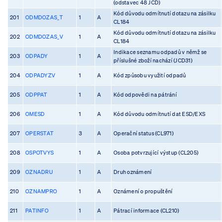
(odstavec 48 JCD)
Kód důvodu odmítnutí dotazu na zásilku
201
ODMDOZAS_T
1
A
CL184
Kód důvodu odmítnutí dotazu na zásilku
202
ODMDOZAS_V
1
A
CL184
Indikace seznamu odpadů v němž se
203
ODPADY
1
A
příslušné zboží nachází (JCD31)
204
ODPADYZV
1
A
Kód způsobu využití odpadů
205
ODPPAT
1
A
Kód odpovědi na pátrání
206
OMESD
1
A
Kód důvodu odmítnutí dat ESD/EXS
207
OPERSTAT
3
A
Operační status (CL971)
208
OSPOTVYS
1
A
Osoba potvrzující výstup (CL205)
209
OZNADRU
1
A
Druh oznámení
210
OZNAMPRO
1
A
Oznámení o propuštění
211
PATINFO
1
A
Pátrací informace (CL210)