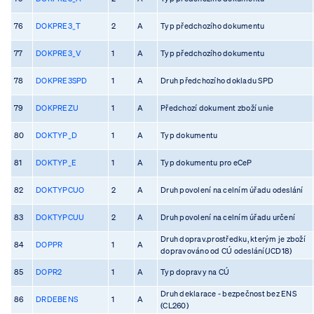
76
DOKPRE3_T
2
A
Typ předchozího dokumentu
77
DOKPRE3_V
1
A
Typ předchozího dokumentu
78
DOKPRE3SPD
1
A
Druh předchozího dokladu SPD
79
DOKPREZU
1
A
Předchozí dokument zboží unie
80
DOKTYP_D
1
A
Typ dokumentu
81
DOKTYP_E
1
A
Typ dokumentu pro eCeP
82
DOKTYPCUO
2
A
Druh povolení na celním úřadu odeslání
83
DOKTYPCUU
2
A
Druh povolení na celním úřadu určení
Druh doprav.prostředku, kterým je zboží
84
DOPPR
1
A
dopravováno od CÚ odeslání(JCD18)
85
DOPR2
1
A
Typ dopravy na CÚ
Druh deklarace - bezpečnost bez ENS
86
DRDEBENS
1
A
(CL260)