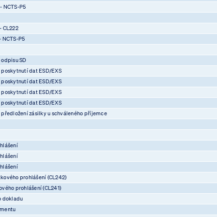
 - NCTS-P5
- CL222
- NCTS-P5
 odpisu SD
 poskytnutí dat ESD/EXS
 poskytnutí dat ESD/EXS
 poskytnutí dat ESD/EXS
 poskytnutí dat ESD/EXS
předložení zásilky u schváleného příjemce
hlášení
hlášení
hlášení
kového prohlášení (CL242)
vého prohlášení (CL241)
o dokladu
umentu