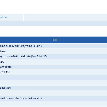
věda
Popis
olná pracovní místa, volné lokality
ůkazu
skytu příslušného atributu (0-NE,1-ANO)
ASEO
rtifikátů
á (CL181)
á (CL182)
olná pracovní místa, volné lokality