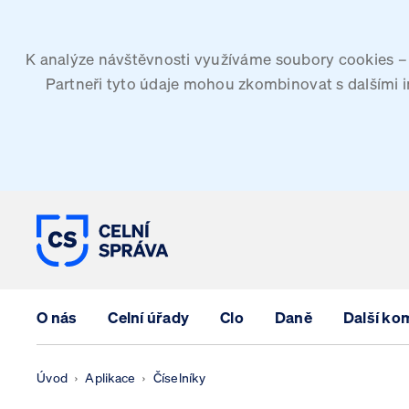
K analýze návštěvnosti využíváme soubory cookies – G
Partneři tyto údaje mohou zkombinovat s dalšími inf
CELNÍ SPRÁVA ČESKÉ REPUBLIK
O nás
Celní úřady
Clo
Daně
Další ko
Úvod
Aplikace
Číselníky