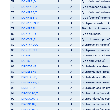
74
DOKPRE_D
1
A
Typ předchozího dok
75
DOKPRE3_A
2
A
Typ předchozího dok
76
DOKPRE3_T
2
A
Typ předchozího dok
77
DOKPRE3_V
1
A
Typ předchozího dok
78
DOKPRE3SPD
1
A
Druh předchozího dok
79
DOKPREZU
1
A
Předchozí dokument z
80
DOKTYP_D
1
A
Typ dokumentu
81
DOKTYP_E
1
A
Typ dokumentu pro e
82
DOKTYPCUO
2
A
Druh povolení na celn
83
DOKTYPCUU
2
A
Druh povolení na celn
84
DOPPR
1
A
Druh doprav.prostředk
85
DOPR2
1
A
Typ dopravy na CÚ
86
DRDEBENS
1
A
Druh deklarace - bezp
87
DRDEBEXS
1
A
Druh deklarace - Bezp
88
DRDEBEZP_T
1
A
Druh deklarace - Bezp
89
DRDEBEZP_V
1
A
Druh deklarace - Bezp
90
DRDEKPOL
1
A
Druh deklarace (na úro
91
DRODCUO_T
1
A
Druh odmítnutí na cel
92
DRODCUO_V
1
A
Druh odmítnutí na cel
93
DRODCUU_T
1
A
Druh odmítnutí na cel
94
DRODCUU_V
1
A
Druh odmítnutí na cel