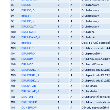
95
DRUDO
2
A
Druh dopravy
96
DRUDO_D
1
A
Druh dopravy
97
drudo_i
3
A
Druh dopravy
98
DRUDO_V
1
A
Druh dopravy
99
DRUDO2_T
1
A
Druh dopravy
100
DRUHDANE
1
A
Druh daně
101
DRUHDANE_A
2
A
Druh daně
102
druhjsd
1
A
Odst. 1, druhý pododdíl
103
DRUHLIC
6
A
Druh licence z odst. 4
104
DRUHPRO
1
A
Druh propuštění
105
DRUKOM
1
A
Druh komunikace (CL7
106
DRUMOD
1
A
Druh modifikace
107
DRUPODKL_A
4
A
Druh podkladu (CL213
108
DRUPODKL_T
2
A
Druh podkladu (CL213
109
DRUPODKL_V
2
A
Druh podkladu (CL213
110
DRUSKLAD
1
A
Druh skladu
111
DRUSKLAD_A
2
A
Druh skladu
112
DRUTDNTIR
1
A
Druh tranzitní deklara
113
DRUTDSTIR
1
A
Druh tranzitní deklara
114
DUNEPROP
1
A
Důvody nepropuštění