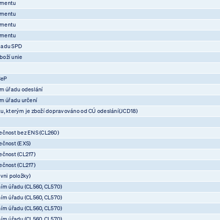
umentu
umentu
umentu
umentu
ladu SPD
boží unie
CeP
ím úřadu odeslání
ím úřadu určení
u, kterým je zboží dopravováno od CÚ odeslání(JCD18)
ečnost bez ENS (CL260)
ečnost (EXS)
ečnost (CL217)
ečnost (CL217)
vni položky)
ním úřadu (CL560, CL570)
ním úřadu (CL560, CL570)
ním úřadu (CL560, CL570)
ním úřadu (CL560, CL570)