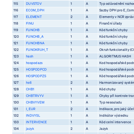
115
DUVSTOV
1
A
Typ odůvodnění rozhod
116
ECOM_DPH
1
A
Sazby DPH pro E_Co
117
ELEMENT
2
A
Elementy v NCR zprá
118
FINU
1
A
Finanční úřady
119
FUNCHB
1
A
Kód funkční chyby
120
FUNCHB_A
1
A
Kód funkční chyby
121
FUNCHBNA
1
A
Kód funkční chyby
122
FUNOKRUH_T
1
A
Okruh funkcionality (C
123
hash
1
A
ALGORITMUS HASH
124
hospodazs
1
A
Kod hospodařské pod
125
HOSPODPCD
1
A
Kod hospodářské pod
126
HOSPODPZS
1
A
Kód hospodářské pod
127
hs6
2
A
Harmonizovaný systém
128
CHB1
1
A
Kód chyby
129
CHBTRVYV
1
A
Chyby při kontrole tra
130
CHBVYVEM
1
A
Typ nesouladu
131
I_EUR
2
A
Indikace, pro jaký účel
132
INDVYSL
1
A
Indikátor výsledku
133
INTERVENCE
1
A
Kód celní intervence
134
jazyk
2
A
Jazyk