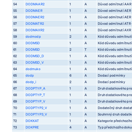
54
DODMAAR2
1
A
Důvod odmítnutí AAR
55
DODMAER
1
A
Důvod odmítnutí AER
56
DODMAER2
1
A
Důvod odmítnutí AER 
57
DODMATR2
1
A
Důvod odmítnutí ATR 
58
DODMAXR2
1
A
Důvod odmítnutí AXR
59
dodmodp
2
A
Kód důvodu odmítnutí
60
DODMSD
1
A
Kód důvodu odmítnutí
61
DODMSD
2
T
Kód důvodu odmítnutí
62
DODMSD_D
1
A
Kód důvodu odmítnutí
63
DODMSD_V
1
A
Kód důvodu odmítnutí
64
dodmuko
1
A
Kód důvodu odmítnutí 
65
dodp
6
A
Dodací podmínky
66
dodp_i
2
A
Dodací podmínky
67
DODPTYP_A
1
A
Druh dodatkového pro
68
DODPTYP_T
1
A
Druh dodatkového pro
69
DODPTYP_V
1
A
Druh dodatkového pro
70
DODPTYP2_V
1
A
Dodatečný druh dodat
71
DODPTYP3_V
1
A
Souhrnný druh dodatko
72
DOKKAT
1
A
Kategorie předchozíh
73
DOKPRE
4
A
Typ předchozího dok