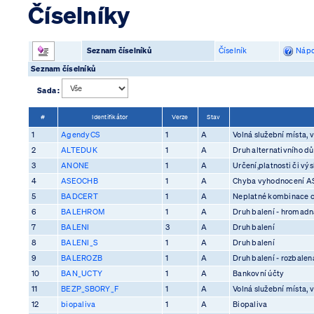
Číselníky
Seznam číselníků
Číselník
Nápo
Seznam číselníků
Sada :
#
Identifikátor
Verze
Stav
1
AgendyCS
1
A
Volná služební místa, v
2
ALTEDUK
1
A
Druh alternativního d
3
ANONE
1
A
Určení,platnosti či vý
4
ASEOCHB
1
A
Chyba vyhodnocení 
5
BADCERT
1
A
Neplatné kombinace ce
6
BALEHROM
1
A
Druh balení - hromadn
7
BALENI
3
A
Druh balení
8
BALENI_S
1
A
Druh balení
9
BALEROZB
1
A
Druh balení - rozbalen
10
BAN_UCTY
1
A
Bankovní účty
11
BEZP_SBORY_F
1
A
Volná služební místa, v
12
biopaliva
1
A
Biopaliva