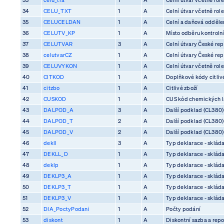
34
CELU_TXT
1
A
Celní útvar včetně rol
35
CELUCELDAN
1
A
Celní a daňová odděle
36
CELUTV_KP
1
A
Místo odběru kontrolní
37
CELUTVAR
3
A
Celní útvary České rep
38
celutvarCZ
1
A
Celní útvary České rep
39
CELUVYKON
1
A
Celní útvar včetně rol
40
CITKOD
1
A
Doplňkové kódy citliv
41
citzbo
1
A
Citlivé zboží
42
CUSKOD
1
A
CUS kód chemických l
43
DALPOD_A
3
A
Další podklad (CL380)
44
DALPOD_T
2
A
Další podklad (CL380)
45
DALPOD_V
2
A
Další podklad (CL380)
46
dekll
3
A
Typ deklarace - skláda
47
DEKLL_D
1
A
Typ deklarace - skláda
48
deklp
1
A
Typ deklarace - skláda
49
DEKLP3_A
1
A
Typ deklarace - skláda
50
DEKLP3_T
1
A
Typ deklarace - skláda
51
DEKLP3_V
1
A
Typ deklarace - skláda
52
DIA_PoctyPodani
1
A
Počty podání
53
diskont
1
A
Diskontní sazba a rep