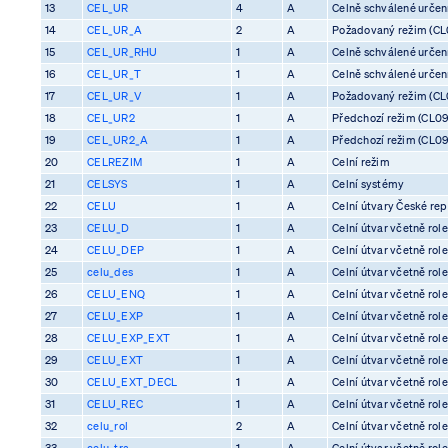
13
CEL_UR
4
A
Celně schválené určení 
14
CEL_UR_A
2
A
Požadovaný režim (CL0
15
CEL_UR_RHU
1
A
Celně schválené určení 
16
CEL_UR_T
1
A
Celně schválené určení 
17
CEL_UR_V
1
A
Požadovaný režim (CL0
18
CEL_UR2
1
A
Předchozí režim (CL09
19
CEL_UR2_A
1
A
Předchozí režim (CL09
20
CELREZIM
1
A
Celní režim
21
CELSYS
1
A
Celní systémy
22
CELU
1
A
Celní útvary České rep
23
CELU_D
1
A
Celní útvar včetně rol
24
CELU_DEP
1
A
Celní útvar včetně rol
25
celu_des
1
A
Celní útvar včetně rol
26
CELU_ENQ
1
A
Celní útvar včetně rol
27
CELU_EXP
1
A
Celní útvar včetně rol
28
CELU_EXP_EXT
1
A
Celní útvar včetně rol
29
CELU_EXT
1
A
Celní útvar včetně rol
30
CELU_EXT_DECL
1
A
Celní útvar včetně rol
31
CELU_REC
1
A
Celní útvar včetně rol
32
celu_rol
2
A
Celní útvar včetně rol
33
celu_tra
1
A
Celní útvar včetně rol