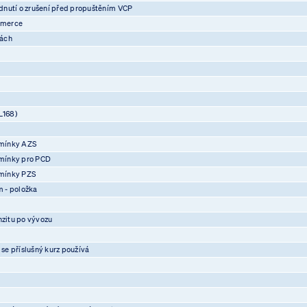
nutí o zrušení před propuštěním VCP
mmerce
vách
L168)
mínky AZS
mínky pro PCD
mínky PZS
 - položka
nzitu po vývozu
 se příslušný kurz používá