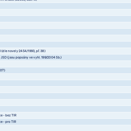
 (dle novely 2454/1993, př. 38)
4 JSD (jsou popsány ve vyhl. 199/2004 Sb.)
07)
)
)
)
ce - bez TIR
ce - pro TIR