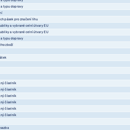
e a typu dopravy
ní
ch pásek pro značení lihu
ubliky a vybrané celní útvary EU
ubliky a vybrané celní útvary EU
e a typu dopravy
ého zboží
átek
ný číselník
ný číselník
ný číselník
ný číselník
ný číselník
ný číselník
osazba