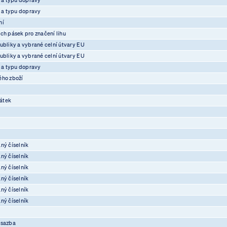
e a typu dopravy
ní
ch pásek pro značení lihu
ubliky a vybrané celní útvary EU
ubliky a vybrané celní útvary EU
e a typu dopravy
ého zboží
átek
ný číselník
ný číselník
ný číselník
ný číselník
ný číselník
ný číselník
osazba