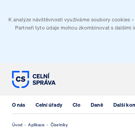
K analýze návštěvnosti využíváme soubory cookies – G
Partneři tyto údaje mohou zkombinovat s dalšími inf
CELNÍ SPRÁVA ČESKÉ REPUBLIK
O nás
Celní úřady
Clo
Daně
Další ko
Úvod
Aplikace
Číselníky