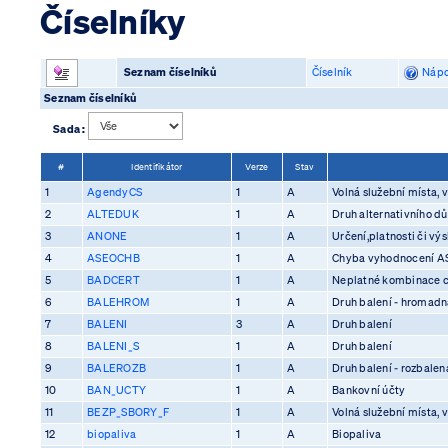
Číselníky
Seznam číselníků
Číselník
Nápo
Seznam číselníků
Sada :
#
Identifikátor
Verze
Stav
1
AgendyCS
1
A
Volná služební místa, v
2
ALTEDUK
1
A
Druh alternativního d
3
ANONE
1
A
Určení,platnosti či vý
4
ASEOCHB
1
A
Chyba vyhodnocení 
5
BADCERT
1
A
Neplatné kombinace ce
6
BALEHROM
1
A
Druh balení - hromadn
7
BALENI
3
A
Druh balení
8
BALENI_S
1
A
Druh balení
9
BALEROZB
1
A
Druh balení - rozbalen
10
BAN_UCTY
1
A
Bankovní účty
11
BEZP_SBORY_F
1
A
Volná služební místa, v
12
biopaliva
1
A
Biopaliva