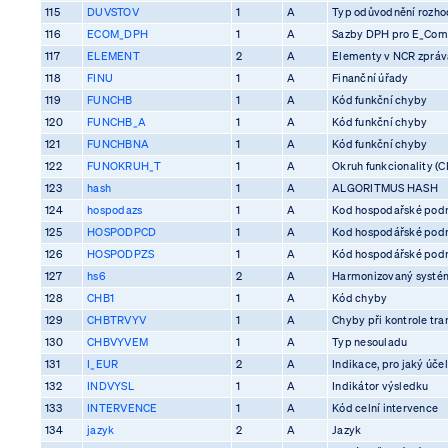
115
DUVSTOV
1
A
Typ odůvodnění rozhod
116
ECOM_DPH
1
A
Sazby DPH pro E_Co
117
ELEMENT
2
A
Elementy v NCR zprá
118
FINU
1
A
Finanční úřady
119
FUNCHB
1
A
Kód funkční chyby
120
FUNCHB_A
1
A
Kód funkční chyby
121
FUNCHBNA
1
A
Kód funkční chyby
122
FUNOKRUH_T
1
A
Okruh funkcionality (C
123
hash
1
A
ALGORITMUS HASH
124
hospodazs
1
A
Kod hospodařské pod
125
HOSPODPCD
1
A
Kod hospodářské pod
126
HOSPODPZS
1
A
Kód hospodářské pod
127
hs6
2
A
Harmonizovaný systém
128
CHB1
1
A
Kód chyby
129
CHBTRVYV
1
A
Chyby při kontrole tra
130
CHBVYVEM
1
A
Typ nesouladu
131
I_EUR
2
A
Indikace, pro jaký účel
132
INDVYSL
1
A
Indikátor výsledku
133
INTERVENCE
1
A
Kód celní intervence
134
jazyk
2
A
Jazyk