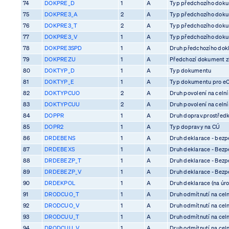
74
DOKPRE_D
1
A
Typ předchozího dok
75
DOKPRE3_A
2
A
Typ předchozího dok
76
DOKPRE3_T
2
A
Typ předchozího dok
77
DOKPRE3_V
1
A
Typ předchozího dok
78
DOKPRE3SPD
1
A
Druh předchozího dok
79
DOKPREZU
1
A
Předchozí dokument z
80
DOKTYP_D
1
A
Typ dokumentu
81
DOKTYP_E
1
A
Typ dokumentu pro e
82
DOKTYPCUO
2
A
Druh povolení na celn
83
DOKTYPCUU
2
A
Druh povolení na celn
84
DOPPR
1
A
Druh doprav.prostředk
85
DOPR2
1
A
Typ dopravy na CÚ
86
DRDEBENS
1
A
Druh deklarace - bezp
87
DRDEBEXS
1
A
Druh deklarace - Bezp
88
DRDEBEZP_T
1
A
Druh deklarace - Bezp
89
DRDEBEZP_V
1
A
Druh deklarace - Bezp
90
DRDEKPOL
1
A
Druh deklarace (na úro
91
DRODCUO_T
1
A
Druh odmítnutí na cel
92
DRODCUO_V
1
A
Druh odmítnutí na cel
93
DRODCUU_T
1
A
Druh odmítnutí na cel
94
DRODCUU_V
1
A
Druh odmítnutí na cel