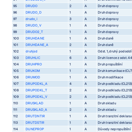
95
DRUDO
2
A
Druh dopravy
96
DRUDO_D
1
A
Druh dopravy
97
drudo_i
3
A
Druh dopravy
98
DRUDO_V
1
A
Druh dopravy
99
DRUDO2_T
1
A
Druh dopravy
100
DRUHDANE
1
A
Druh daně
101
DRUHDANE_A
2
A
Druh daně
102
druhjsd
1
A
Odst. 1, druhý pododdíl
103
DRUHLIC
6
A
Druh licence z odst. 4
104
DRUHPRO
1
A
Druh propuštění
105
DRUKOM
1
A
Druh komunikace (CL7
106
DRUMOD
1
A
Druh modifikace
107
DRUPODKL_A
4
A
Druh podkladu (CL213
108
DRUPODKL_T
2
A
Druh podkladu (CL213
109
DRUPODKL_V
2
A
Druh podkladu (CL213
110
DRUSKLAD
1
A
Druh skladu
111
DRUSKLAD_A
2
A
Druh skladu
112
DRUTDNTIR
1
A
Druh tranzitní deklara
113
DRUTDSTIR
1
A
Druh tranzitní deklara
114
DUNEPROP
1
A
Důvody nepropuštění