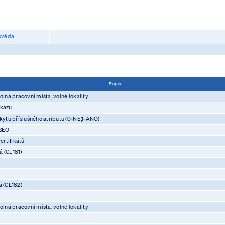
věda
Popis
olná pracovní místa, volné lokality
ůkazu
skytu příslušného atributu (0-NE,1-ANO)
ASEO
rtifikátů
á (CL181)
á (CL182)
olná pracovní místa, volné lokality