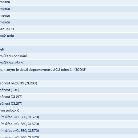
umentu
umentu
umentu
umentu
ladu SPD
boží unie
CeP
ím úřadu odeslání
ím úřadu určení
u, kterým je zboží dopravováno od CÚ odeslání(JCD18)
ečnost bez ENS (CL260)
ečnost (EXS)
ečnost (CL217)
ečnost (CL217)
vni položky)
ním úřadu (CL560, CL570)
ním úřadu (CL560, CL570)
ním úřadu (CL560, CL570)
ním úřadu (CL560, CL570)