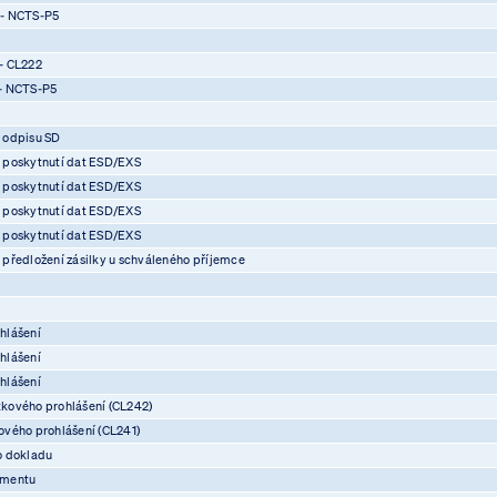
 - NCTS-P5
- CL222
- NCTS-P5
 odpisu SD
 poskytnutí dat ESD/EXS
 poskytnutí dat ESD/EXS
 poskytnutí dat ESD/EXS
 poskytnutí dat ESD/EXS
předložení zásilky u schváleného příjemce
hlášení
hlášení
hlášení
kového prohlášení (CL242)
vého prohlášení (CL241)
o dokladu
umentu