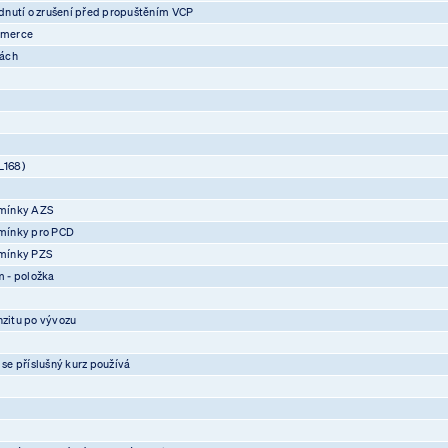
nutí o zrušení před propuštěním VCP
mmerce
vách
L168)
mínky AZS
mínky pro PCD
mínky PZS
 - položka
nzitu po vývozu
 se příslušný kurz používá