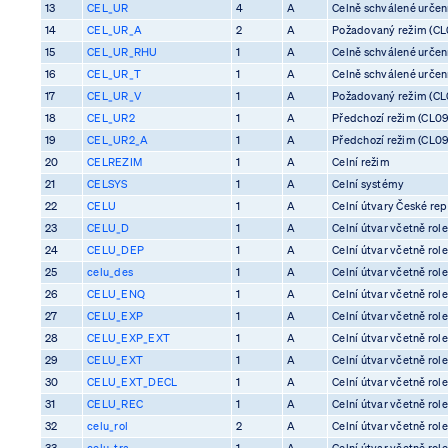
13
CEL_UR
4
A
Celně schválené určení 
14
CEL_UR_A
2
A
Požadovaný režim (CL0
15
CEL_UR_RHU
1
A
Celně schválené určení 
16
CEL_UR_T
1
A
Celně schválené určení 
17
CEL_UR_V
1
A
Požadovaný režim (CL0
18
CEL_UR2
1
A
Předchozí režim (CL09
19
CEL_UR2_A
1
A
Předchozí režim (CL09
20
CELREZIM
1
A
Celní režim
21
CELSYS
1
A
Celní systémy
22
CELU
1
A
Celní útvary České rep
23
CELU_D
1
A
Celní útvar včetně rol
24
CELU_DEP
1
A
Celní útvar včetně rol
25
celu_des
1
A
Celní útvar včetně rol
26
CELU_ENQ
1
A
Celní útvar včetně rol
27
CELU_EXP
1
A
Celní útvar včetně rol
28
CELU_EXP_EXT
1
A
Celní útvar včetně rol
29
CELU_EXT
1
A
Celní útvar včetně rol
30
CELU_EXT_DECL
1
A
Celní útvar včetně rol
31
CELU_REC
1
A
Celní útvar včetně rol
32
celu_rol
2
A
Celní útvar včetně rol
33
celu_tra
1
A
Celní útvar včetně rol