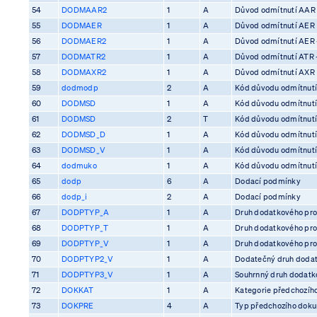
54
DODMAAR2
1
A
Důvod odmítnutí AAR
55
DODMAER
1
A
Důvod odmítnutí AER
56
DODMAER2
1
A
Důvod odmítnutí AER 
57
DODMATR2
1
A
Důvod odmítnutí ATR 
58
DODMAXR2
1
A
Důvod odmítnutí AXR
59
dodmodp
2
A
Kód důvodu odmítnutí
60
DODMSD
1
A
Kód důvodu odmítnutí
61
DODMSD
2
T
Kód důvodu odmítnutí
62
DODMSD_D
1
A
Kód důvodu odmítnutí
63
DODMSD_V
1
A
Kód důvodu odmítnutí
64
dodmuko
1
A
Kód důvodu odmítnutí 
65
dodp
6
A
Dodací podmínky
66
dodp_i
2
A
Dodací podmínky
67
DODPTYP_A
1
A
Druh dodatkového pro
68
DODPTYP_T
1
A
Druh dodatkového pro
69
DODPTYP_V
1
A
Druh dodatkového pro
70
DODPTYP2_V
1
A
Dodatečný druh dodat
71
DODPTYP3_V
1
A
Souhrnný druh dodatko
72
DOKKAT
1
A
Kategorie předchozíh
73
DOKPRE
4
A
Typ předchozího dok