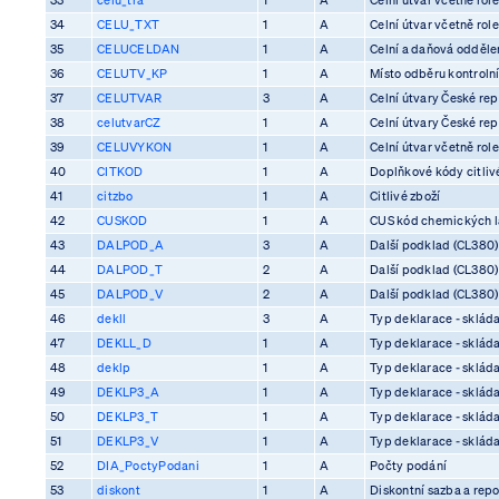
34
CELU_TXT
1
A
Celní útvar včetně rol
35
CELUCELDAN
1
A
Celní a daňová odděle
36
CELUTV_KP
1
A
Místo odběru kontrolní
37
CELUTVAR
3
A
Celní útvary České rep
38
celutvarCZ
1
A
Celní útvary České rep
39
CELUVYKON
1
A
Celní útvar včetně rol
40
CITKOD
1
A
Doplňkové kódy citliv
41
citzbo
1
A
Citlivé zboží
42
CUSKOD
1
A
CUS kód chemických l
43
DALPOD_A
3
A
Další podklad (CL380)
44
DALPOD_T
2
A
Další podklad (CL380)
45
DALPOD_V
2
A
Další podklad (CL380)
46
dekll
3
A
Typ deklarace - skláda
47
DEKLL_D
1
A
Typ deklarace - skláda
48
deklp
1
A
Typ deklarace - skláda
49
DEKLP3_A
1
A
Typ deklarace - skláda
50
DEKLP3_T
1
A
Typ deklarace - skláda
51
DEKLP3_V
1
A
Typ deklarace - skláda
52
DIA_PoctyPodani
1
A
Počty podání
53
diskont
1
A
Diskontní sazba a rep