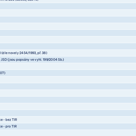
 (dle novely 2454/1993, př. 38)
4 JSD (jsou popsány ve vyhl. 199/2004 Sb.)
07)
)
)
)
ce - bez TIR
ce - pro TIR