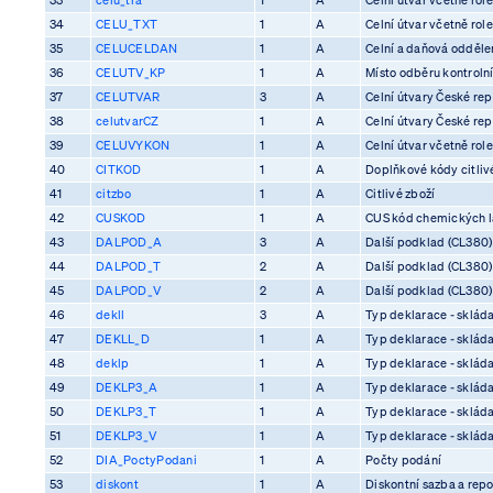
34
CELU_TXT
1
A
Celní útvar včetně rol
35
CELUCELDAN
1
A
Celní a daňová odděle
36
CELUTV_KP
1
A
Místo odběru kontrolní
37
CELUTVAR
3
A
Celní útvary České rep
38
celutvarCZ
1
A
Celní útvary České rep
39
CELUVYKON
1
A
Celní útvar včetně rol
40
CITKOD
1
A
Doplňkové kódy citliv
41
citzbo
1
A
Citlivé zboží
42
CUSKOD
1
A
CUS kód chemických l
43
DALPOD_A
3
A
Další podklad (CL380)
44
DALPOD_T
2
A
Další podklad (CL380)
45
DALPOD_V
2
A
Další podklad (CL380)
46
dekll
3
A
Typ deklarace - skláda
47
DEKLL_D
1
A
Typ deklarace - skláda
48
deklp
1
A
Typ deklarace - skláda
49
DEKLP3_A
1
A
Typ deklarace - skláda
50
DEKLP3_T
1
A
Typ deklarace - skláda
51
DEKLP3_V
1
A
Typ deklarace - skláda
52
DIA_PoctyPodani
1
A
Počty podání
53
diskont
1
A
Diskontní sazba a rep