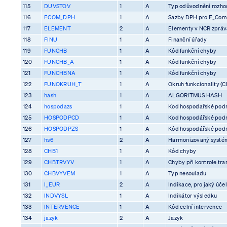
115
DUVSTOV
1
A
Typ odůvodnění rozhod
116
ECOM_DPH
1
A
Sazby DPH pro E_Co
117
ELEMENT
2
A
Elementy v NCR zprá
118
FINU
1
A
Finanční úřady
119
FUNCHB
1
A
Kód funkční chyby
120
FUNCHB_A
1
A
Kód funkční chyby
121
FUNCHBNA
1
A
Kód funkční chyby
122
FUNOKRUH_T
1
A
Okruh funkcionality (C
123
hash
1
A
ALGORITMUS HASH
124
hospodazs
1
A
Kod hospodařské pod
125
HOSPODPCD
1
A
Kod hospodářské pod
126
HOSPODPZS
1
A
Kód hospodářské pod
127
hs6
2
A
Harmonizovaný systém
128
CHB1
1
A
Kód chyby
129
CHBTRVYV
1
A
Chyby při kontrole tra
130
CHBVYVEM
1
A
Typ nesouladu
131
I_EUR
2
A
Indikace, pro jaký účel
132
INDVYSL
1
A
Indikátor výsledku
133
INTERVENCE
1
A
Kód celní intervence
134
jazyk
2
A
Jazyk