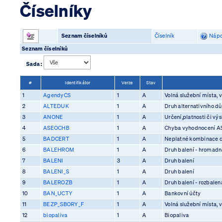
Číselníky
Seznam číselníků
Číselník
Nápo
Seznam číselníků
Sada :
#
Identifikátor
Verze
Stav
1
AgendyCS
1
A
Volná služební místa, v
2
ALTEDUK
1
A
Druh alternativního d
3
ANONE
1
A
Určení,platnosti či vý
4
ASEOCHB
1
A
Chyba vyhodnocení 
5
BADCERT
1
A
Neplatné kombinace ce
6
BALEHROM
1
A
Druh balení - hromadn
7
BALENI
3
A
Druh balení
8
BALENI_S
1
A
Druh balení
9
BALEROZB
1
A
Druh balení - rozbalen
10
BAN_UCTY
1
A
Bankovní účty
11
BEZP_SBORY_F
1
A
Volná služební místa, v
12
biopaliva
1
A
Biopaliva