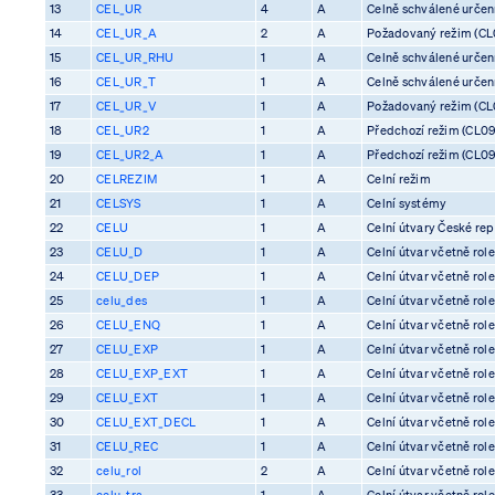
13
CEL_UR
4
A
Celně schválené určení 
14
CEL_UR_A
2
A
Požadovaný režim (CL0
15
CEL_UR_RHU
1
A
Celně schválené určení 
16
CEL_UR_T
1
A
Celně schválené určení 
17
CEL_UR_V
1
A
Požadovaný režim (CL0
18
CEL_UR2
1
A
Předchozí režim (CL09
19
CEL_UR2_A
1
A
Předchozí režim (CL09
20
CELREZIM
1
A
Celní režim
21
CELSYS
1
A
Celní systémy
22
CELU
1
A
Celní útvary České rep
23
CELU_D
1
A
Celní útvar včetně rol
24
CELU_DEP
1
A
Celní útvar včetně rol
25
celu_des
1
A
Celní útvar včetně rol
26
CELU_ENQ
1
A
Celní útvar včetně rol
27
CELU_EXP
1
A
Celní útvar včetně rol
28
CELU_EXP_EXT
1
A
Celní útvar včetně rol
29
CELU_EXT
1
A
Celní útvar včetně rol
30
CELU_EXT_DECL
1
A
Celní útvar včetně rol
31
CELU_REC
1
A
Celní útvar včetně rol
32
celu_rol
2
A
Celní útvar včetně rol
33
celu_tra
1
A
Celní útvar včetně rol