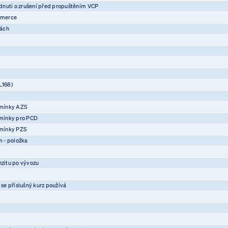
nutí o zrušení před propuštěním VCP
mmerce
vách
L168)
mínky AZS
mínky pro PCD
mínky PZS
 - položka
nzitu po vývozu
 se příslušný kurz používá