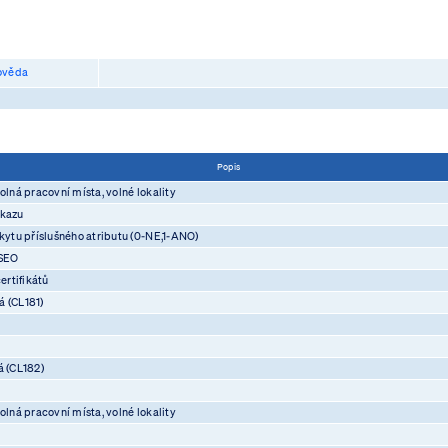
věda
Popis
olná pracovní místa, volné lokality
ůkazu
skytu příslušného atributu (0-NE,1-ANO)
ASEO
rtifikátů
á (CL181)
á (CL182)
olná pracovní místa, volné lokality