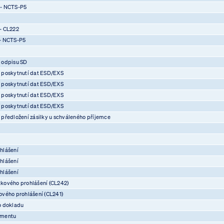
 - NCTS-P5
- CL222
- NCTS-P5
 odpisu SD
 poskytnutí dat ESD/EXS
 poskytnutí dat ESD/EXS
 poskytnutí dat ESD/EXS
 poskytnutí dat ESD/EXS
předložení zásilky u schváleného příjemce
hlášení
hlášení
hlášení
kového prohlášení (CL242)
vého prohlášení (CL241)
o dokladu
umentu