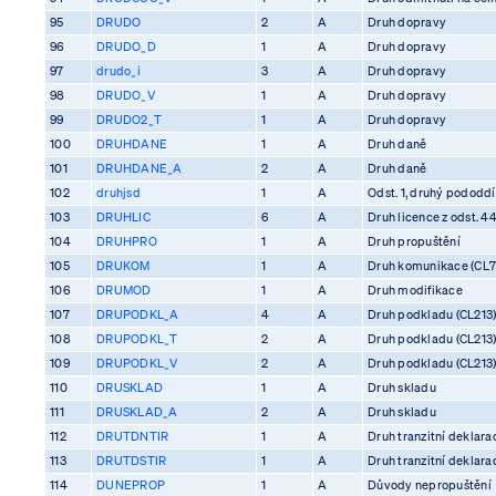
95
DRUDO
2
A
Druh dopravy
96
DRUDO_D
1
A
Druh dopravy
97
drudo_i
3
A
Druh dopravy
98
DRUDO_V
1
A
Druh dopravy
99
DRUDO2_T
1
A
Druh dopravy
100
DRUHDANE
1
A
Druh daně
101
DRUHDANE_A
2
A
Druh daně
102
druhjsd
1
A
Odst. 1, druhý pododdíl
103
DRUHLIC
6
A
Druh licence z odst. 4
104
DRUHPRO
1
A
Druh propuštění
105
DRUKOM
1
A
Druh komunikace (CL7
106
DRUMOD
1
A
Druh modifikace
107
DRUPODKL_A
4
A
Druh podkladu (CL213
108
DRUPODKL_T
2
A
Druh podkladu (CL213
109
DRUPODKL_V
2
A
Druh podkladu (CL213
110
DRUSKLAD
1
A
Druh skladu
111
DRUSKLAD_A
2
A
Druh skladu
112
DRUTDNTIR
1
A
Druh tranzitní deklara
113
DRUTDSTIR
1
A
Druh tranzitní deklara
114
DUNEPROP
1
A
Důvody nepropuštění