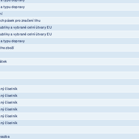
e a typu dopravy
ní
ch pásek pro značení lihu
ubliky a vybrané celní útvary EU
ubliky a vybrané celní útvary EU
e a typu dopravy
ého zboží
átek
ný číselník
ný číselník
ný číselník
ný číselník
ný číselník
ný číselník
osazba