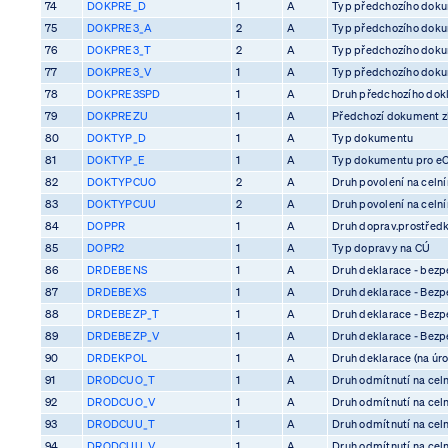
74
DOKPRE_D
1
A
Typ předchozího dok
75
DOKPRE3_A
2
A
Typ předchozího dok
76
DOKPRE3_T
2
A
Typ předchozího dok
77
DOKPRE3_V
1
A
Typ předchozího dok
78
DOKPRE3SPD
1
A
Druh předchozího dok
79
DOKPREZU
1
A
Předchozí dokument z
80
DOKTYP_D
1
A
Typ dokumentu
81
DOKTYP_E
1
A
Typ dokumentu pro e
82
DOKTYPCUO
2
A
Druh povolení na celn
83
DOKTYPCUU
2
A
Druh povolení na celn
84
DOPPR
1
A
Druh doprav.prostředk
85
DOPR2
1
A
Typ dopravy na CÚ
86
DRDEBENS
1
A
Druh deklarace - bezp
87
DRDEBEXS
1
A
Druh deklarace - Bezp
88
DRDEBEZP_T
1
A
Druh deklarace - Bezp
89
DRDEBEZP_V
1
A
Druh deklarace - Bezp
90
DRDEKPOL
1
A
Druh deklarace (na úro
91
DRODCUO_T
1
A
Druh odmítnutí na cel
92
DRODCUO_V
1
A
Druh odmítnutí na cel
93
DRODCUU_T
1
A
Druh odmítnutí na cel
94
DRODCUU_V
1
A
Druh odmítnutí na cel