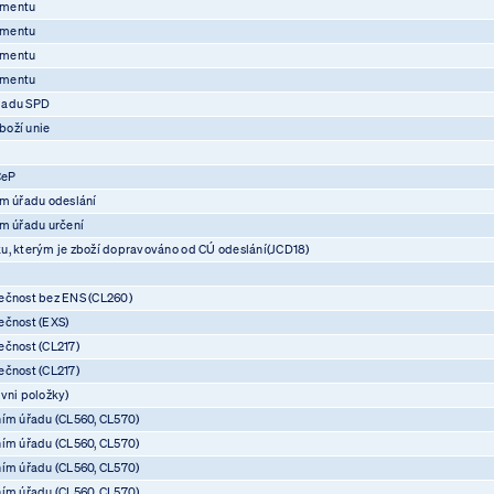
umentu
umentu
umentu
umentu
ladu SPD
boží unie
CeP
ím úřadu odeslání
ím úřadu určení
u, kterým je zboží dopravováno od CÚ odeslání(JCD18)
ečnost bez ENS (CL260)
ečnost (EXS)
ečnost (CL217)
ečnost (CL217)
vni položky)
ním úřadu (CL560, CL570)
ním úřadu (CL560, CL570)
ním úřadu (CL560, CL570)
ním úřadu (CL560, CL570)