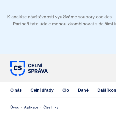
K analýze návštěvnosti využíváme soubory cookies – G
Partneři tyto údaje mohou zkombinovat s dalšími inf
CELNÍ SPRÁVA ČESKÉ REPUBLIK
O nás
Celní úřady
Clo
Daně
Další ko
Úvod
Aplikace
Číselníky