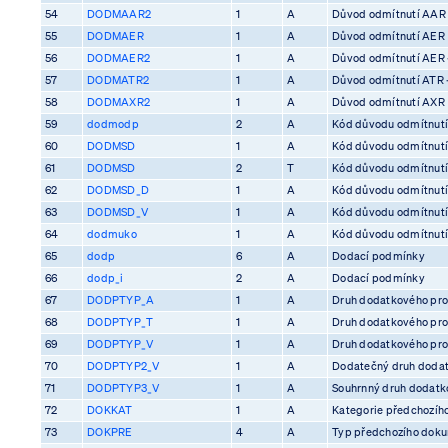
54
DODMAAR2
1
A
Důvod odmítnutí AAR
55
DODMAER
1
A
Důvod odmítnutí AER
56
DODMAER2
1
A
Důvod odmítnutí AER 
57
DODMATR2
1
A
Důvod odmítnutí ATR 
58
DODMAXR2
1
A
Důvod odmítnutí AXR
59
dodmodp
2
A
Kód důvodu odmítnutí
60
DODMSD
1
A
Kód důvodu odmítnutí
61
DODMSD
2
T
Kód důvodu odmítnutí
62
DODMSD_D
1
A
Kód důvodu odmítnutí
63
DODMSD_V
1
A
Kód důvodu odmítnutí
64
dodmuko
1
A
Kód důvodu odmítnutí 
65
dodp
6
A
Dodací podmínky
66
dodp_i
2
A
Dodací podmínky
67
DODPTYP_A
1
A
Druh dodatkového pro
68
DODPTYP_T
1
A
Druh dodatkového pro
69
DODPTYP_V
1
A
Druh dodatkového pro
70
DODPTYP2_V
1
A
Dodatečný druh dodat
71
DODPTYP3_V
1
A
Souhrnný druh dodatko
72
DOKKAT
1
A
Kategorie předchozíh
73
DOKPRE
4
A
Typ předchozího dok