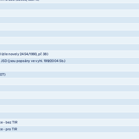
 (dle novely 2454/1993, př. 38)
4 JSD (jsou popsány ve vyhl. 199/2004 Sb.)
07)
)
)
)
ce - bez TIR
ce - pro TIR