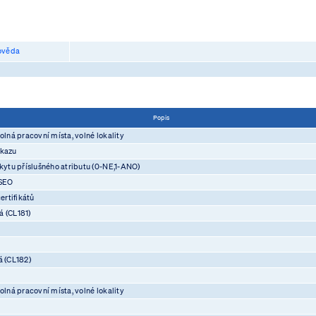
věda
Popis
olná pracovní místa, volné lokality
ůkazu
skytu příslušného atributu (0-NE,1-ANO)
ASEO
rtifikátů
á (CL181)
á (CL182)
olná pracovní místa, volné lokality