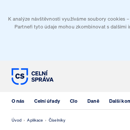
K analýze návštěvnosti využíváme soubory cookies – G
Partneři tyto údaje mohou zkombinovat s dalšími inf
CELNÍ SPRÁVA ČESKÉ REPUBLIK
O nás
Celní úřady
Clo
Daně
Další ko
Úvod
Aplikace
Číselníky