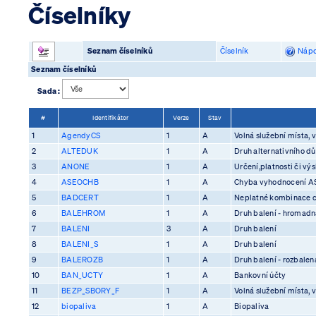
Číselníky
Seznam číselníků
Číselník
Nápo
Seznam číselníků
Sada :
#
Identifikátor
Verze
Stav
1
AgendyCS
1
A
Volná služební místa, v
2
ALTEDUK
1
A
Druh alternativního d
3
ANONE
1
A
Určení,platnosti či vý
4
ASEOCHB
1
A
Chyba vyhodnocení 
5
BADCERT
1
A
Neplatné kombinace ce
6
BALEHROM
1
A
Druh balení - hromadn
7
BALENI
3
A
Druh balení
8
BALENI_S
1
A
Druh balení
9
BALEROZB
1
A
Druh balení - rozbalen
10
BAN_UCTY
1
A
Bankovní účty
11
BEZP_SBORY_F
1
A
Volná služební místa, v
12
biopaliva
1
A
Biopaliva