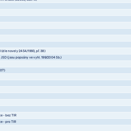
 (dle novely 2454/1993, př. 38)
4 JSD (jsou popsány ve vyhl. 199/2004 Sb.)
07)
)
)
)
ce - bez TIR
ce - pro TIR