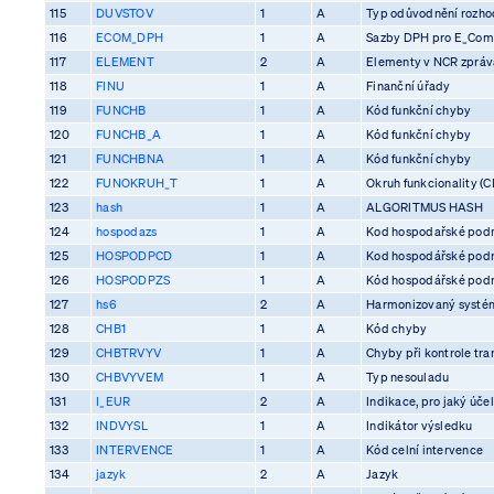
115
DUVSTOV
1
A
Typ odůvodnění rozhod
116
ECOM_DPH
1
A
Sazby DPH pro E_Co
117
ELEMENT
2
A
Elementy v NCR zprá
118
FINU
1
A
Finanční úřady
119
FUNCHB
1
A
Kód funkční chyby
120
FUNCHB_A
1
A
Kód funkční chyby
121
FUNCHBNA
1
A
Kód funkční chyby
122
FUNOKRUH_T
1
A
Okruh funkcionality (C
123
hash
1
A
ALGORITMUS HASH
124
hospodazs
1
A
Kod hospodařské pod
125
HOSPODPCD
1
A
Kod hospodářské pod
126
HOSPODPZS
1
A
Kód hospodářské pod
127
hs6
2
A
Harmonizovaný systém
128
CHB1
1
A
Kód chyby
129
CHBTRVYV
1
A
Chyby při kontrole tra
130
CHBVYVEM
1
A
Typ nesouladu
131
I_EUR
2
A
Indikace, pro jaký účel
132
INDVYSL
1
A
Indikátor výsledku
133
INTERVENCE
1
A
Kód celní intervence
134
jazyk
2
A
Jazyk