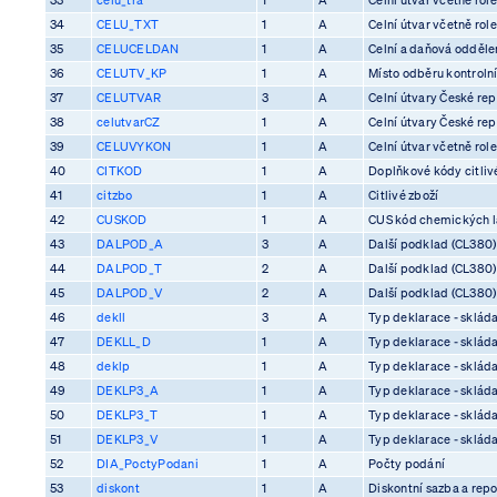
34
CELU_TXT
1
A
Celní útvar včetně rol
35
CELUCELDAN
1
A
Celní a daňová odděle
36
CELUTV_KP
1
A
Místo odběru kontrolní
37
CELUTVAR
3
A
Celní útvary České rep
38
celutvarCZ
1
A
Celní útvary České rep
39
CELUVYKON
1
A
Celní útvar včetně rol
40
CITKOD
1
A
Doplňkové kódy citliv
41
citzbo
1
A
Citlivé zboží
42
CUSKOD
1
A
CUS kód chemických l
43
DALPOD_A
3
A
Další podklad (CL380)
44
DALPOD_T
2
A
Další podklad (CL380)
45
DALPOD_V
2
A
Další podklad (CL380)
46
dekll
3
A
Typ deklarace - skláda
47
DEKLL_D
1
A
Typ deklarace - skláda
48
deklp
1
A
Typ deklarace - skláda
49
DEKLP3_A
1
A
Typ deklarace - skláda
50
DEKLP3_T
1
A
Typ deklarace - skláda
51
DEKLP3_V
1
A
Typ deklarace - skláda
52
DIA_PoctyPodani
1
A
Počty podání
53
diskont
1
A
Diskontní sazba a rep