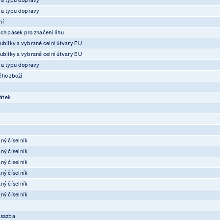
e a typu dopravy
ní
ch pásek pro značení lihu
ubliky a vybrané celní útvary EU
ubliky a vybrané celní útvary EU
e a typu dopravy
ého zboží
átek
ný číselník
ný číselník
ný číselník
ný číselník
ný číselník
ný číselník
osazba