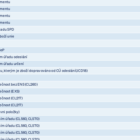
umentu
umentu
umentu
umentu
ladu SPD
boží unie
CeP
ím úřadu odeslání
ím úřadu určení
u, kterým je zboží dopravováno od CÚ odeslání(JCD18)
ečnost bez ENS (CL260)
ečnost (EXS)
ečnost (CL217)
ečnost (CL217)
vni položky)
ním úřadu (CL560, CL570)
ním úřadu (CL560, CL570)
ním úřadu (CL560, CL570)
ním úřadu (CL560, CL570)