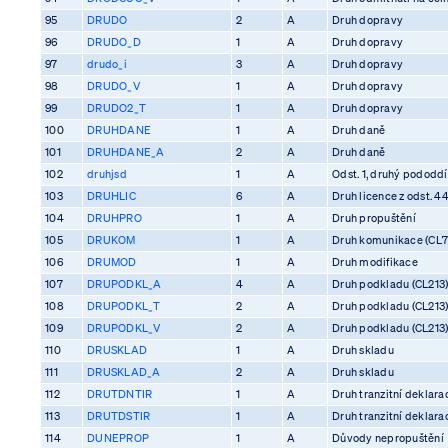
95
DRUDO
2
A
Druh dopravy
96
DRUDO_D
1
A
Druh dopravy
97
drudo_i
3
A
Druh dopravy
98
DRUDO_V
1
A
Druh dopravy
99
DRUDO2_T
1
A
Druh dopravy
100
DRUHDANE
1
A
Druh daně
101
DRUHDANE_A
2
A
Druh daně
102
druhjsd
1
A
Odst. 1, druhý pododdíl
103
DRUHLIC
6
A
Druh licence z odst. 4
104
DRUHPRO
1
A
Druh propuštění
105
DRUKOM
1
A
Druh komunikace (CL7
106
DRUMOD
1
A
Druh modifikace
107
DRUPODKL_A
4
A
Druh podkladu (CL213
108
DRUPODKL_T
2
A
Druh podkladu (CL213
109
DRUPODKL_V
2
A
Druh podkladu (CL213
110
DRUSKLAD
1
A
Druh skladu
111
DRUSKLAD_A
2
A
Druh skladu
112
DRUTDNTIR
1
A
Druh tranzitní deklara
113
DRUTDSTIR
1
A
Druh tranzitní deklara
114
DUNEPROP
1
A
Důvody nepropuštění