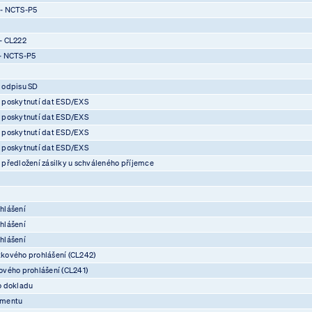
 - NCTS-P5
- CL222
- NCTS-P5
 odpisu SD
 poskytnutí dat ESD/EXS
 poskytnutí dat ESD/EXS
 poskytnutí dat ESD/EXS
 poskytnutí dat ESD/EXS
předložení zásilky u schváleného příjemce
hlášení
hlášení
hlášení
kového prohlášení (CL242)
vého prohlášení (CL241)
o dokladu
umentu