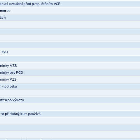
nutí o zrušení před propuštěním VCP
mmerce
vách
L168)
mínky AZS
mínky pro PCD
mínky PZS
 - položka
nzitu po vývozu
 se příslušný kurz používá