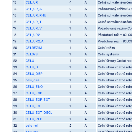
13
CEL_UR
4
A
Celně schválené určení 
14
CEL_UR_A
2
A
Požadovaný režim (CL0
15
CEL_UR_RHU
1
A
Celně schválené určení 
16
CEL_UR_T
1
A
Celně schválené určení 
17
CEL_UR_V
1
A
Požadovaný režim (CL0
18
CEL_UR2
1
A
Předchozí režim (CL09
19
CEL_UR2_A
1
A
Předchozí režim (CL09
20
CELREZIM
1
A
Celní režim
21
CELSYS
1
A
Celní systémy
22
CELU
1
A
Celní útvary České rep
23
CELU_D
1
A
Celní útvar včetně rol
24
CELU_DEP
1
A
Celní útvar včetně rol
25
celu_des
1
A
Celní útvar včetně rol
26
CELU_ENQ
1
A
Celní útvar včetně rol
27
CELU_EXP
1
A
Celní útvar včetně rol
28
CELU_EXP_EXT
1
A
Celní útvar včetně rol
29
CELU_EXT
1
A
Celní útvar včetně rol
30
CELU_EXT_DECL
1
A
Celní útvar včetně rol
31
CELU_REC
1
A
Celní útvar včetně rol
32
celu_rol
2
A
Celní útvar včetně rol
33
celu_tra
1
A
Celní útvar včetně rol