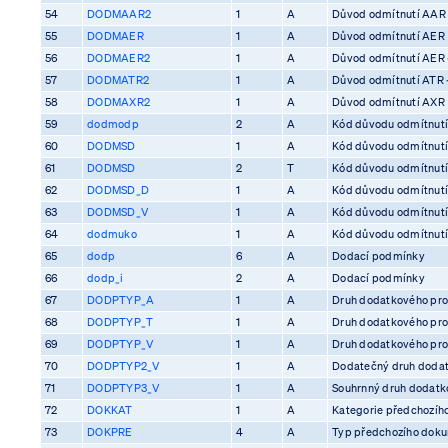
54
DODMAAR2
1
A
Důvod odmítnutí AAR
55
DODMAER
1
A
Důvod odmítnutí AER
56
DODMAER2
1
A
Důvod odmítnutí AER 
57
DODMATR2
1
A
Důvod odmítnutí ATR 
58
DODMAXR2
1
A
Důvod odmítnutí AXR
59
dodmodp
2
A
Kód důvodu odmítnutí
60
DODMSD
1
A
Kód důvodu odmítnutí
61
DODMSD
2
T
Kód důvodu odmítnutí
62
DODMSD_D
1
A
Kód důvodu odmítnutí
63
DODMSD_V
1
A
Kód důvodu odmítnutí
64
dodmuko
1
A
Kód důvodu odmítnutí 
65
dodp
6
A
Dodací podmínky
66
dodp_i
2
A
Dodací podmínky
67
DODPTYP_A
1
A
Druh dodatkového pro
68
DODPTYP_T
1
A
Druh dodatkového pro
69
DODPTYP_V
1
A
Druh dodatkového pro
70
DODPTYP2_V
1
A
Dodatečný druh dodat
71
DODPTYP3_V
1
A
Souhrnný druh dodatko
72
DOKKAT
1
A
Kategorie předchozíh
73
DOKPRE
4
A
Typ předchozího dok