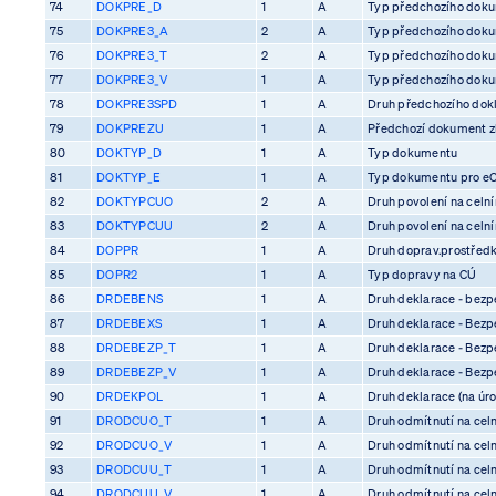
74
DOKPRE_D
1
A
Typ předchozího dok
75
DOKPRE3_A
2
A
Typ předchozího dok
76
DOKPRE3_T
2
A
Typ předchozího dok
77
DOKPRE3_V
1
A
Typ předchozího dok
78
DOKPRE3SPD
1
A
Druh předchozího dok
79
DOKPREZU
1
A
Předchozí dokument z
80
DOKTYP_D
1
A
Typ dokumentu
81
DOKTYP_E
1
A
Typ dokumentu pro e
82
DOKTYPCUO
2
A
Druh povolení na celn
83
DOKTYPCUU
2
A
Druh povolení na celn
84
DOPPR
1
A
Druh doprav.prostředk
85
DOPR2
1
A
Typ dopravy na CÚ
86
DRDEBENS
1
A
Druh deklarace - bezp
87
DRDEBEXS
1
A
Druh deklarace - Bezp
88
DRDEBEZP_T
1
A
Druh deklarace - Bezp
89
DRDEBEZP_V
1
A
Druh deklarace - Bezp
90
DRDEKPOL
1
A
Druh deklarace (na úro
91
DRODCUO_T
1
A
Druh odmítnutí na cel
92
DRODCUO_V
1
A
Druh odmítnutí na cel
93
DRODCUU_T
1
A
Druh odmítnutí na cel
94
DRODCUU_V
1
A
Druh odmítnutí na cel