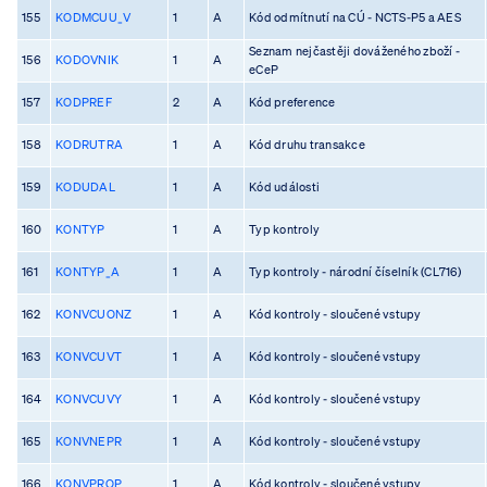
155
KODMCUU_V
1
A
Kód odmítnutí na CÚ - NCTS-P5 a AES
Seznam nejčastěji dováženého zboží -
156
KODOVNIK
1
A
eCeP
157
KODPREF
2
A
Kód preference
158
KODRUTRA
1
A
Kód druhu transakce
159
KODUDAL
1
A
Kód události
160
KONTYP
1
A
Typ kontroly
161
KONTYP_A
1
A
Typ kontroly - národní číselník (CL716)
162
KONVCUONZ
1
A
Kód kontroly - sloučené vstupy
163
KONVCUVT
1
A
Kód kontroly - sloučené vstupy
164
KONVCUVY
1
A
Kód kontroly - sloučené vstupy
165
KONVNEPR
1
A
Kód kontroly - sloučené vstupy
166
KONVPROP
1
A
Kód kontroly - sloučené vstupy