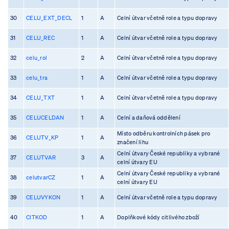
30
CELU_EXT_DECL
1
A
Celní útvar včetně role a typu dopravy
31
CELU_REC
1
A
Celní útvar včetně role a typu dopravy
32
celu_rol
2
A
Celní útvar včetně role a typu dopravy
33
celu_tra
1
A
Celní útvar včetně role a typu dopravy
34
CELU_TXT
1
A
Celní útvar včetně role a typu dopravy
35
CELUCELDAN
1
A
Celní a daňová oddělení
Místo odběru kontrolních pásek pro
36
CELUTV_KP
1
A
značení lihu
Celní útvary České republiky a vybrané
37
CELUTVAR
3
A
celní útvary EU
Celní útvary České republiky a vybrané
38
celutvarCZ
1
A
celní útvary EU
39
CELUVYKON
1
A
Celní útvar včetně role a typu dopravy
40
CITKOD
1
A
Doplňkové kódy citlivého zboží