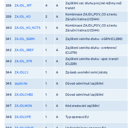
Zajištění cel. dluhu pro jiné režimy než
338
ZAJDL_JRT
4
A
tranzit
Kombinace ZAJDL,POV_CO a textu
339
ZAJDL_KO
2
A
Záruční listina (JCD44)
Kombinace ZAJDL,POV_CO a textu
340
ZAJDL_KO_NCTS
1
A
Záruční listina (JCD44)
341
ZAJDL_SGRN
1
A
Zajištení celního dluhu - s GRN (CL286)
Zajištení celního dluhu - s referencí
342
ZAJDL_SREF
1
A
(CL076)
Zajištení celního dluhu - spol. tranzit
343
ZAJDL_STR
1
A
(CL229)
344
ZAJDLCJ
1
A
Způsob uvolnění celní jistoty
345
zajdlchb
1
A
Důvod odmítnutí zajištění
346
ZAJDLCHB2
1
A
Důvod odmítnutí zajištění
347
ZAJDLMON
1
A
Kód sledování zajištění
348
ZAJDLOPE
1
A
Typ operace EU
349
ZAJDLOPUP
1
A
Upřesnění typu operace EU