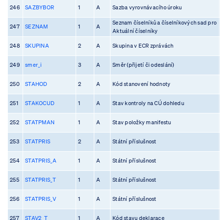
246
SAZBYBOR
1
A
Sazba vyrovnávacího úroku
Seznam číselníků a číselníkových sad pro
247
SEZNAM
1
A
Aktuální číselníky
248
SKUPINA
2
A
Skupina v ECR zprávách
249
smer_i
3
A
Směr (přijetí či odeslání)
250
STAHOD
2
A
Kód stanovení hodnoty
251
STAKOCUD
1
A
Stav kontroly na CÚ dohledu
252
STATPMAN
1
A
Stav položky manifestu
253
STATPRIS
2
A
Státní příslušnost
254
STATPRIS_A
1
A
Státní příslušnost
255
STATPRIS_T
1
A
Státní příslušnost
256
STATPRIS_V
1
A
Státní příslušnost
257
STAV2_T
1
A
Kód stavu deklarace