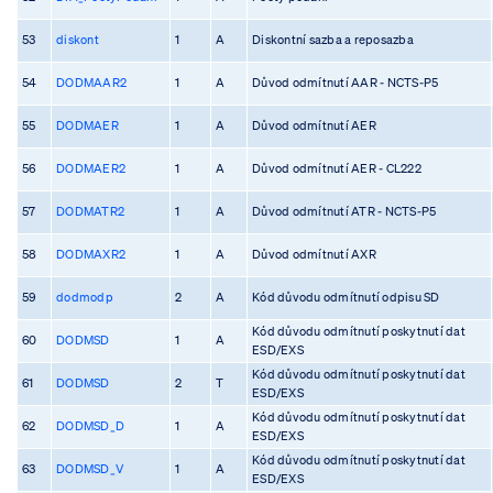
53
diskont
1
A
Diskontní sazba a reposazba
54
DODMAAR2
1
A
Důvod odmítnutí AAR - NCTS-P5
55
DODMAER
1
A
Důvod odmítnutí AER
56
DODMAER2
1
A
Důvod odmítnutí AER - CL222
57
DODMATR2
1
A
Důvod odmítnutí ATR - NCTS-P5
58
DODMAXR2
1
A
Důvod odmítnutí AXR
59
dodmodp
2
A
Kód důvodu odmítnutí odpisu SD
Kód důvodu odmítnutí poskytnutí dat
60
DODMSD
1
A
ESD/EXS
Kód důvodu odmítnutí poskytnutí dat
61
DODMSD
2
T
ESD/EXS
Kód důvodu odmítnutí poskytnutí dat
62
DODMSD_D
1
A
ESD/EXS
Kód důvodu odmítnutí poskytnutí dat
63
DODMSD_V
1
A
ESD/EXS