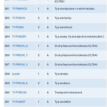
(CL750)
281
TYPMANCS
1
A
Typ manipulace v celním skladu
282
TYPODCH
2
A
Typ odchylky
283
TYPODM
2
A
Typ odmítnutí
284
TYPOSOBY
1
A
Typ osoby ( fyzická/právnická/sdružení )
285
TYPRDOK_A
1
A
Druh přepravního dokladu (CL754)
286
TYPRDOK_T
2
A
Druh přepravního dokladu (CL754)
287
TYPRDOK_V
2
A
Druh přepravního dokladu (CL754)
288
typskl
1
A
Typ skladu
289
TYPSOUB_A
2
A
Typ souboru
290
TYPTRDOK
1
A
Transportní dokument
291
TYPUMIST
1
A
Typ umístění