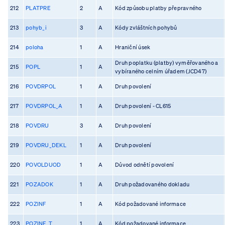
212
PLATPRE
2
A
Kód způsobu platby přepravného
213
pohyb_i
3
A
Kódy zvláštních pohybů
214
poloha
1
A
Hraniční úsek
Druh poplatku (platby) vyměřovaného a
215
POPL
1
A
vybíraného celním úřadem (JCD47)
216
POVDRPOL
1
A
Druh povolení
217
POVDRPOL_A
1
A
Druh povolení - CL615
218
POVDRU
3
A
Druh povolení
219
POVDRU_DEKL
1
A
Druh povolení
220
POVOLDUOD
1
A
Důvod odnětí povolení
221
POZADOK
1
A
Druh požadovaného dokladu
222
POZINF
1
A
Kód požadované informace
223
POZINF_T
1
A
Kód požadované informace