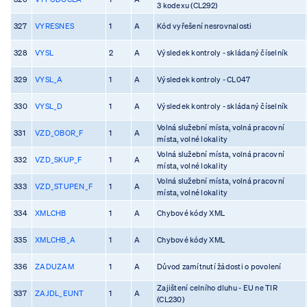
3 kodexu (CL292)
327
VYRESNES
1
A
Kód vyřešení nesrovnalosti
328
VYSL
2
A
Výsledek kontroly - skládaný číselník
329
VYSL_A
1
A
Výsledek kontroly - CL047
330
VYSL_D
1
A
Výsledek kontroly - skládaný číselník
Volná služební místa, volná pracovní
331
VZD_OBOR_F
1
A
místa, volné lokality
Volná služební místa, volná pracovní
332
VZD_SKUP_F
1
A
místa, volné lokality
Volná služební místa, volná pracovní
333
VZD_STUPEN_F
1
A
místa, volné lokality
334
XMLCHB
1
A
Chybové kódy XML
335
XMLCHB_A
1
A
Chybové kódy XML
336
ZADUZAM
1
A
Důvod zamítnutí žádosti o povolení
Zajištení celního dluhu - EU ne TIR
337
ZAJDL_EUNT
1
A
(CL230)