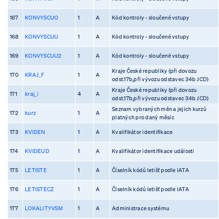
167
KONVYSCUO
1
A
Kód kontroly - sloučené vstupy
168
KONVYSCUU
1
A
Kód kontroly - sloučené vstupy
169
KONVYSCUU2
1
A
Kód kontroly - sloučené vstupy
Kraje České republiky (při dovozu
170
KRAJ_F
1
A
odst.17b,při vývozu odstavec 34b JCD)
Kraje České republiky (při dovozu
171
kraj_i
4
A
odst.17b,při vývozu odstavec 34b JCD)
Seznam vybraných měn a jejich kurzů
172
kurz
1
A
platných pro daný měsíc
173
KVIDEN
1
A
Kvalifikátor identifikace
174
KVIDEUD
1
A
Kvalifikátor identifikace události
175
LETISTE
1
A
Číselník kódů letišť podle IATA
176
LETISTECZ
1
A
Číselník kódů letišť podle IATA
177
LOKALITYVSM
1
A
Administrace systému