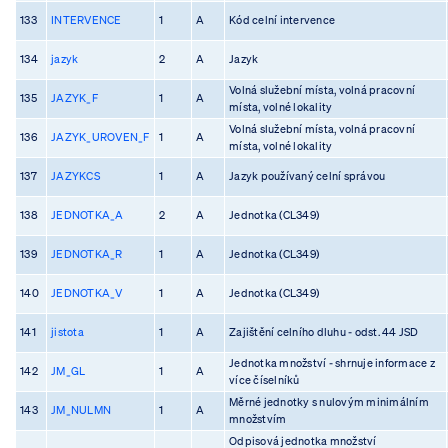
133
INTERVENCE
1
A
Kód celní intervence
134
jazyk
2
A
Jazyk
Volná služební místa, volná pracovní
135
JAZYK_F
1
A
místa, volné lokality
Volná služební místa, volná pracovní
136
JAZYK_UROVEN_F
1
A
místa, volné lokality
137
JAZYKCS
1
A
Jazyk používaný celní správou
138
JEDNOTKA_A
2
A
Jednotka (CL349)
139
JEDNOTKA_R
1
A
Jednotka (CL349)
140
JEDNOTKA_V
1
A
Jednotka (CL349)
141
jistota
1
A
Zajištění celního dluhu - odst. 44 JSD
Jednotka množství - shrnuje informace z
142
JM_GL
1
A
více číselníků
Měrné jednotky s nulovým minimálním
143
JM_NULMN
1
A
množstvím
Odpisová jednotka množství