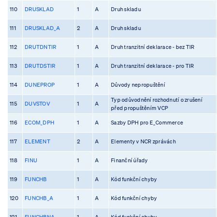
110
DRUSKLAD
1
A
Druh skladu
111
DRUSKLAD_A
2
A
Druh skladu
112
DRUTDNTIR
1
A
Druh tranzitní deklarace - bez TIR
113
DRUTDSTIR
1
A
Druh tranzitní deklarace - pro TIR
114
DUNEPROP
1
A
Důvody nepropuštění
Typ odůvodnění rozhodnutí o zrušení
115
DUVSTOV
1
A
před propuštěním VCP
116
ECOM_DPH
1
A
Sazby DPH pro E_Commerce
117
ELEMENT
2
A
Elementy v NCR zprávách
118
FINU
1
A
Finanční úřady
119
FUNCHB
1
A
Kód funkční chyby
120
FUNCHB_A
1
A
Kód funkční chyby
121
FUNCHBNA
1
A
Kód funkční chyby