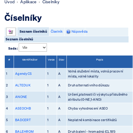
Úvod
Aplikace
Číselníky
Číselníky
Seznam číselníků
Číselník
Nápověda
Seznam číselníků
Sada :
#
Identifikátor
Verze
Stav
Popis
Volná služební místa, volná pracovní
1
AgendyCS
1
A
místa, volné lokality
2
ALTEDUK
1
A
Druh alternativního důkazu
Určení,platnosti či výskytu příslušného
3
ANONE
1
A
atributu (0-NE,1-ANO)
4
ASEOCHB
1
A
Chyba vyhodnocení ASEO
5
BADCERT
1
A
Neplatné kombinace certifikátů
6
BALEHROM
1
A
Druh balení - hromadná (CL181)