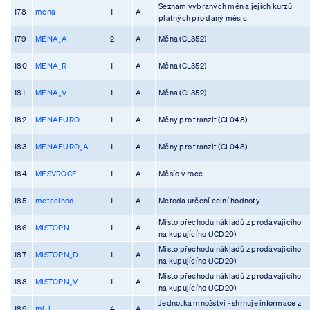
Seznam vybraných měn a jejich kurzů
178
mena
1
A
platných pro daný měsíc
179
MENA_A
2
A
Měna (CL352)
180
MENA_R
1
A
Měna (CL352)
181
MENA_V
1
A
Měna (CL352)
182
MENAEURO
1
A
Měny pro tranzit (CL048)
183
MENAEURO_A
1
A
Měny pro tranzit (CL048)
184
MESVROCE
1
A
Měsíc v roce
185
metcelhod
1
A
Metoda určení celní hodnoty
Místo přechodu nákladů z prodávajícího
186
MISTOPN
1
A
na kupujícího (JCD20)
Místo přechodu nákladů z prodávajícího
187
MISTOPN_D
1
A
na kupujícího (JCD20)
Místo přechodu nákladů z prodávajícího
188
MISTOPN_V
1
A
na kupujícího (JCD20)
Jednotka množství - shrnuje informace z
189
mj_i
4
A