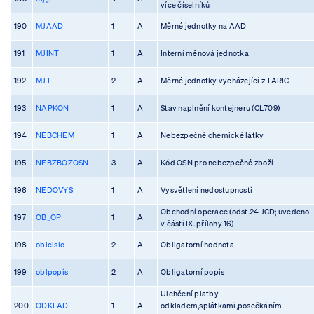
více číselníků
190
MJAAD
1
A
Měrné jednotky na AAD
191
MJINT
1
A
Interní měnová jednotka
192
MJT
2
A
Měrné jednotky vycházející z TARIC
193
NAPKON
1
A
Stav naplnění kontejneru (CL709)
194
NEBCHEM
1
A
Nebezpečné chemické látky
195
NEBZBOZOSN
3
A
Kód OSN pro nebezpečné zboží
196
NEDOVYS
1
A
Vysvětlení nedostupnosti
Obchodní operace (odst.24 JCD; uvedeno
197
OB_OP
1
A
v části IX. přílohy 16)
198
oblcislo
2
A
Obligatorní hodnota
199
oblpopis
2
A
Obligatorní popis
Ulehčení platby
200
ODKLAD
1
A
odkladem,splátkami,posečkáním