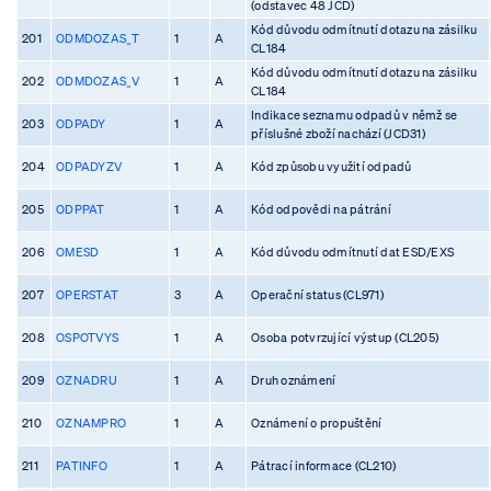
(odstavec 48 JCD)
Kód důvodu odmítnutí dotazu na zásilku
201
ODMDOZAS_T
1
A
CL184
Kód důvodu odmítnutí dotazu na zásilku
202
ODMDOZAS_V
1
A
CL184
Indikace seznamu odpadů v němž se
203
ODPADY
1
A
příslušné zboží nachází (JCD31)
204
ODPADYZV
1
A
Kód způsobu využití odpadů
205
ODPPAT
1
A
Kód odpovědi na pátrání
206
OMESD
1
A
Kód důvodu odmítnutí dat ESD/EXS
207
OPERSTAT
3
A
Operační status (CL971)
208
OSPOTVYS
1
A
Osoba potvrzující výstup (CL205)
209
OZNADRU
1
A
Druh oznámení
210
OZNAMPRO
1
A
Oznámení o propuštění
211
PATINFO
1
A
Pátrací informace (CL210)