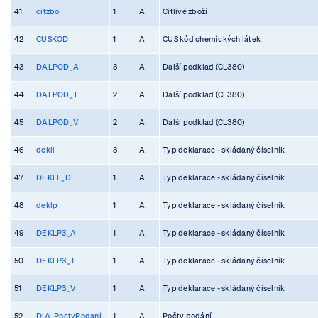
41
citzbo
1
A
Citlivé zboží
42
CUSKOD
1
A
CUS kód chemických látek
43
DALPOD_A
3
A
Další podklad (CL380)
44
DALPOD_T
2
A
Další podklad (CL380)
45
DALPOD_V
2
A
Další podklad (CL380)
46
dekll
3
A
Typ deklarace - skládaný číselník
47
DEKLL_D
1
A
Typ deklarace - skládaný číselník
48
deklp
1
A
Typ deklarace - skládaný číselník
49
DEKLP3_A
1
A
Typ deklarace - skládaný číselník
50
DEKLP3_T
1
A
Typ deklarace - skládaný číselník
51
DEKLP3_V
1
A
Typ deklarace - skládaný číselník
52
DIA_PoctyPodani
1
A
Počty podání