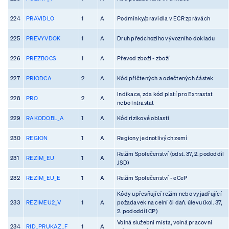
224
PRAVIDLO
1
A
Podmínky/pravidla v ECR zprávách
225
PREVYVDOK
1
A
Druh předchozího vývozního dokladu
226
PREZBOCS
1
A
Převod zboží - zboží
227
PRIODCA
2
A
Kód přičtených a odečtených částek
Indikace, zda kód platí pro Extrastat
228
PRO
2
A
nebo Intrastat
229
RAKODOBL_A
1
A
Kód rizikové oblasti
230
REGION
1
A
Regiony jednotlivých zemí
Režim Společenství (odst. 37, 2. pododdil
231
REZIM_EU
1
A
JSD)
232
REZIM_EU_E
1
A
Režim Společenství - eCeP
Kódy upřesňující režim nebo vyjadřující
233
REZIMEU2_V
1
A
požadavek na celní či daň. úlevu (kol. 37,
2. pododdíl CP)
Volná služební místa, volná pracovní
234
RID_PRUKAZ_F
1
A