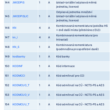
144
JMODPIS
1
A
(sklad=zvláštní odpisová měrná
jednotka, licence)
Odpisová jednotka množství
145
JMODPISLIC
1
A
(sklad=zvláštní odpisová měrná
jednotka, licence)
Kombinovaná nomenklatura (položka HS
146
KN
4
A
+ dvě další místa {přebíráno z EU})
Kombinovaná nomenklatura (pro
147
kn_i
4
A
Intrastat)
Kombinovaná nomenklatura
148
KN_S
1
A
(podmnožina pro spotřební daně)
149
kodbanky
1
A
Kód banky
150
KODINF
1
A
Kód informace
151
KODMCCI
1
A
Kód odmítnutí pro CCI
152
KODMCUO_T
1
A
Kód odmítnutí na CÚ - NCTS-P5 a AES
153
KODMCUO_V
1
A
Kód odmítnutí na CÚ - NCTS-P5 a AES
154
KODMCUU_T
1
A
Kód odmítnutí na CÚ - NCTS-P5 a AES