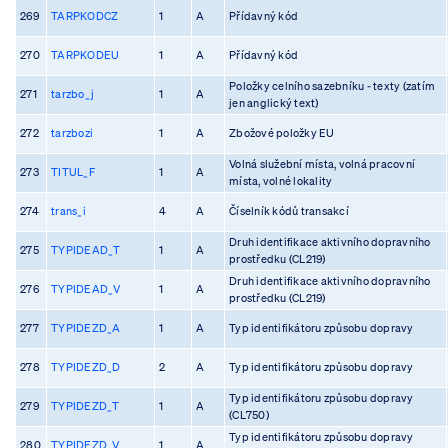
269
TARPKODCZ
1
A
Přídavný kód
270
TARPKODEU
1
A
Přídavný kód
Položky celního sazebníku - texty (zatím
271
tarzbo_j
1
A
jen anglický text)
272
tarzbozi
1
A
Zbožové položky EU
Volná služební místa, volná pracovní
273
TITUL_F
1
A
místa, volné lokality
274
trans_i
4
A
Číselník kódů transakcí
Druh identifikace aktivního dopravního
275
TYPIDEAD_T
1
A
prostředku (CL219)
Druh identifikace aktivního dopravního
276
TYPIDEAD_V
1
A
prostředku (CL219)
277
TYPIDEZD_A
1
A
Typ identifikátoru způsobu dopravy
278
TYPIDEZD_D
2
A
Typ identifikátoru způsobu dopravy
Typ identifikátoru způsobu dopravy
279
TYPIDEZD_T
1
A
(CL750)
Typ identifikátoru způsobu dopravy
280
TYPIDEZD_V
1
A