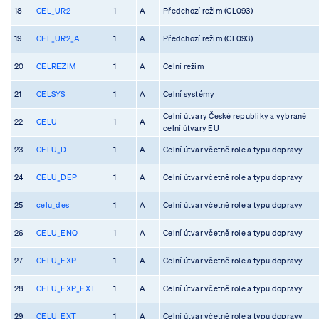
18
CEL_UR2
1
A
Předchozí režim (CL093)
19
CEL_UR2_A
1
A
Předchozí režim (CL093)
20
CELREZIM
1
A
Celní režim
21
CELSYS
1
A
Celní systémy
Celní útvary České republiky a vybrané
22
CELU
1
A
celní útvary EU
23
CELU_D
1
A
Celní útvar včetně role a typu dopravy
24
CELU_DEP
1
A
Celní útvar včetně role a typu dopravy
25
celu_des
1
A
Celní útvar včetně role a typu dopravy
26
CELU_ENQ
1
A
Celní útvar včetně role a typu dopravy
27
CELU_EXP
1
A
Celní útvar včetně role a typu dopravy
28
CELU_EXP_EXT
1
A
Celní útvar včetně role a typu dopravy
29
CELU_EXT
1
A
Celní útvar včetně role a typu dopravy