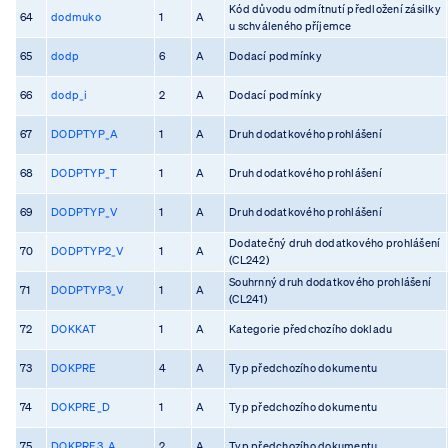
Kód důvodu odmítnutí předložení zásilky
64
dodmuko
1
A
u schváleného příjemce
65
dodp
6
A
Dodací podmínky
66
dodp_i
2
A
Dodací podmínky
67
DODPTYP_A
1
A
Druh dodatkového prohlášení
68
DODPTYP_T
1
A
Druh dodatkového prohlášení
69
DODPTYP_V
1
A
Druh dodatkového prohlášení
Dodatečný druh dodatkového prohlášení
70
DODPTYP2_V
1
A
(CL242)
Souhrnný druh dodatkového prohlášení
71
DODPTYP3_V
1
A
(CL241)
72
DOKKAT
1
A
Kategorie předchozího dokladu
73
DOKPRE
4
A
Typ předchozího dokumentu
74
DOKPRE_D
1
A
Typ předchozího dokumentu
75
DOKPRE3_A
2
A
Typ předchozího dokumentu