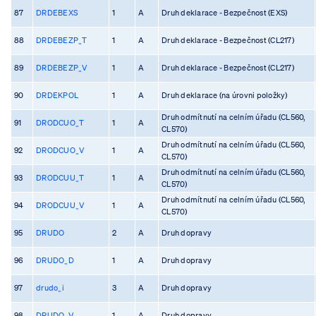
87
DRDEBEXS
1
A
Druh deklarace - Bezpečnost (EXS)
88
DRDEBEZP_T
1
A
Druh deklarace - Bezpečnost (CL217)
89
DRDEBEZP_V
1
A
Druh deklarace - Bezpečnost (CL217)
90
DRDEKPOL
1
A
Druh deklarace (na úrovni položky)
Druh odmítnutí na celním úřadu (CL560,
91
DRODCUO_T
1
A
CL570)
Druh odmítnutí na celním úřadu (CL560,
92
DRODCUO_V
1
A
CL570)
Druh odmítnutí na celním úřadu (CL560,
93
DRODCUU_T
1
A
CL570)
Druh odmítnutí na celním úřadu (CL560,
94
DRODCUU_V
1
A
CL570)
95
DRUDO
2
A
Druh dopravy
96
DRUDO_D
1
A
Druh dopravy
97
drudo_i
3
A
Druh dopravy
98
DRUDO_V
1
A
Druh dopravy