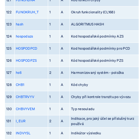
122
FUNOKRUH_T
1
A
Okruh funkcionality (CL168)
123
hash
1
A
ALGORITMUS HASH
124
hospodazs
1
A
Kod hospodařské podmínky AZS
125
HOSPODPCD
1
A
Kod hospodářské podmínky pro PCD
126
HOSPODPZS
1
A
Kód hospodářské podmínky PZS
127
hs6
2
A
Harmonizovaný systém - položka
128
CHB1
1
A
Kód chyby
129
CHBTRVYV
1
A
Chyby při kontrole tranzitu po vývozu
130
CHBVYVEM
1
A
Typ nesouladu
Indikace, pro jaký účel se příslušný kurz
131
I_EUR
2
A
používá
132
INDVYSL
1
A
Indikátor výsledku