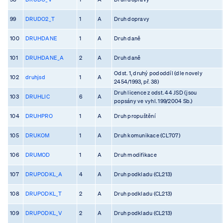
99
DRUDO2_T
1
A
Druh dopravy
100
DRUHDANE
1
A
Druh daně
101
DRUHDANE_A
2
A
Druh daně
Odst. 1, druhý pododdíl (dle novely
102
druhjsd
1
A
2454/1993, př. 38)
Druh licence z odst. 44 JSD (jsou
103
DRUHLIC
6
A
popsány ve vyhl. 199/2004 Sb.)
104
DRUHPRO
1
A
Druh propuštění
105
DRUKOM
1
A
Druh komunikace (CL707)
106
DRUMOD
1
A
Druh modifikace
107
DRUPODKL_A
4
A
Druh podkladu (CL213)
108
DRUPODKL_T
2
A
Druh podkladu (CL213)
109
DRUPODKL_V
2
A
Druh podkladu (CL213)