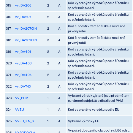
Kód vybraných výrobků podle číselníku
315
vv_DA206
2
A
spotřebních daní.
Kód vybraných výrobků podle číselníku
316
vv_DA207
2
A
spotřebních daní.
Kód činnosti v zemědělské a rostlinné
317
vv_DA207CIN
2
A
prvovýrobě
Kód činnosti v zemědělské a rostlinné
318
vv_DA207CIN
3
A
prvovýrobě
Kód vybraných výrobků podle číselníku
319
vv_DA401
2
A
spotřebních daní.
Kód vybraných výrobků podle číselníku
320
vv_DA403
2
A
spotřebních daní.
Kód vybraných výrobků podle číselníku
321
vv_DA404
2
A
spotřebních daní.
Kód vybraných výrobků podle číselníku
322
vv_DA74X
2
A
spotřebních daní.
Vybrané výrobky, které jsou předmětem
323
VV_PHM
1
A
oznámení subjektů o distribuci PHM
324
VVEU
1
A
Kod vybraného vyrobku podle EU
325
VVEU_KN_S
1
A
Vybrané výrobky EU
Výpočet dovozního cla podle čl. 86 odst.
326
VYPODOCLA
1
A