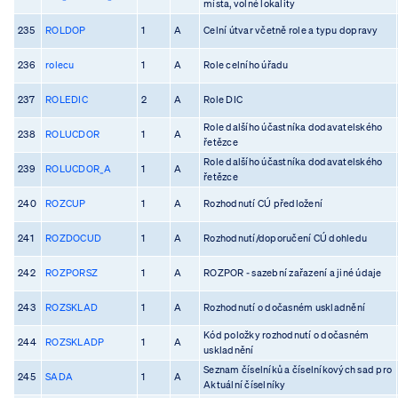
místa, volné lokality
235
ROLDOP
1
A
Celní útvar včetně role a typu dopravy
236
rolecu
1
A
Role celního úřadu
237
ROLEDIC
2
A
Role DIC
Role dalšího účastníka dodavatelského
238
ROLUCDOR
1
A
řetězce
Role dalšího účastníka dodavatelského
239
ROLUCDOR_A
1
A
řetězce
240
ROZCUP
1
A
Rozhodnutí CÚ předložení
241
ROZDOCUD
1
A
Rozhodnutí/doporučení CÚ dohledu
242
ROZPORSZ
1
A
ROZPOR - sazební zařazení a jiné údaje
243
ROZSKLAD
1
A
Rozhodnutí o dočasném uskladnění
Kód položky rozhodnutí o dočasném
244
ROZSKLADP
1
A
uskladnění
Seznam číselníků a číselníkových sad pro
245
SADA
1
A
Aktuální číselníky