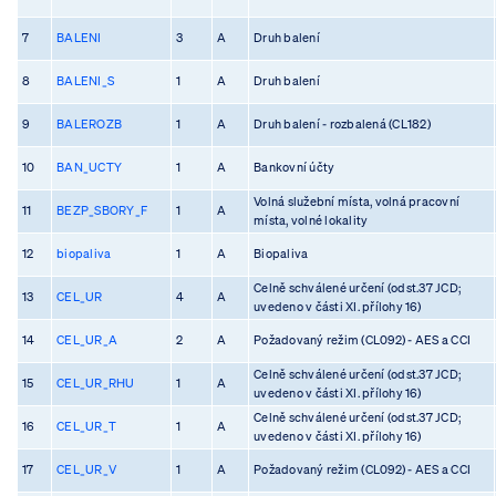
7
BALENI
3
A
Druh balení
8
BALENI_S
1
A
Druh balení
9
BALEROZB
1
A
Druh balení - rozbalená (CL182)
10
BAN_UCTY
1
A
Bankovní účty
Volná služební místa, volná pracovní
11
BEZP_SBORY_F
1
A
místa, volné lokality
12
biopaliva
1
A
Biopaliva
Celně schválené určení (odst.37 JCD;
13
CEL_UR
4
A
uvedeno v části XI. přílohy 16)
14
CEL_UR_A
2
A
Požadovaný režim (CL092) - AES a CCI
Celně schválené určení (odst.37 JCD;
15
CEL_UR_RHU
1
A
uvedeno v části XI. přílohy 16)
Celně schválené určení (odst.37 JCD;
16
CEL_UR_T
1
A
uvedeno v části XI. přílohy 16)
17
CEL_UR_V
1
A
Požadovaný režim (CL092) - AES a CCI