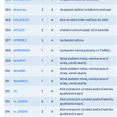
304
ukazvoko
2
A
Ukazatelé dalších zvláštních okolností
305
UNLOCEXT
1
A
Kód umístění OSN rozšířený (CL244)
306
UPLACS
2
A
Ulatnění celních sazeb (JCD odst.36)
307
UPREREZ
3
A
Upřesnění režimu
308
UPRESNENI
1
A
Upřesnění měrné jednotky ( k TARMJ)
Volná služební místa, volná pracovní
309
VolnaPM
1
A
místa, volné lokality
Volná služební místa, volná pracovní
310
VolnaSM
1
A
místa, volné lokality
Volná služební místa, volná pracovní
311
VolnaSM_2
1
A
místa, volné lokality
Kód vybraných výrobků podle číselníku
312
VV
7
A
spotřebních daní.
Kód vybraných výrobků podle číselníku
313
vv_DA204
2
A
spotřebních daní.
Kód vybraných výrobků podle číselníku
314
vv_DA205
2
A
spotřebních daní.