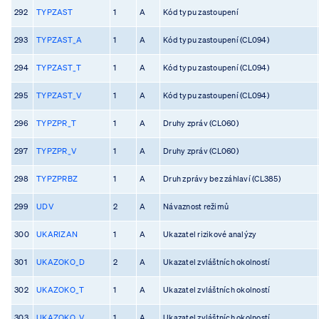
292
TYPZAST
1
A
Kód typu zastoupení
293
TYPZAST_A
1
A
Kód typu zastoupení (CL094)
294
TYPZAST_T
1
A
Kód typu zastoupení (CL094)
295
TYPZAST_V
1
A
Kód typu zastoupení (CL094)
296
TYPZPR_T
1
A
Druhy zpráv (CL060)
297
TYPZPR_V
1
A
Druhy zpráv (CL060)
298
TYPZPRBZ
1
A
Druh zprávy bez záhlaví (CL385)
299
UDV
2
A
Návaznost režimů
300
UKARIZAN
1
A
Ukazatel rizikové analýzy
301
UKAZOKO_D
2
A
Ukazatel zvláštních okolností
302
UKAZOKO_T
1
A
Ukazatel zvláštních okolností
303
UKAZOKO_V
1
A
Ukazatel zvláštních okolností