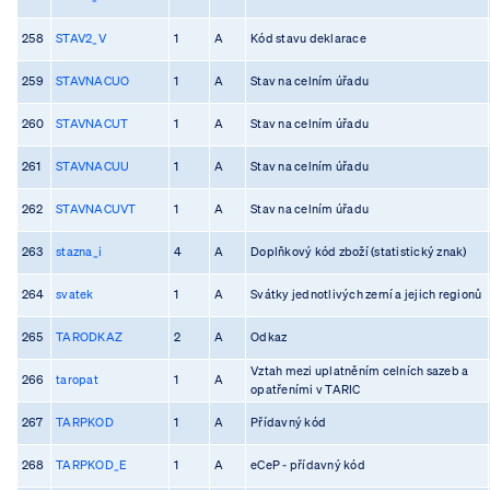
258
STAV2_V
1
A
Kód stavu deklarace
259
STAVNACUO
1
A
Stav na celním úřadu
260
STAVNACUT
1
A
Stav na celním úřadu
261
STAVNACUU
1
A
Stav na celním úřadu
262
STAVNACUVT
1
A
Stav na celním úřadu
263
stazna_i
4
A
Doplňkový kód zboží (statistický znak)
264
svatek
1
A
Svátky jednotlivých zemí a jejich regionů
265
TARODKAZ
2
A
Odkaz
Vztah mezi uplatněním celních sazeb a
266
taropat
1
A
opatřeními v TARIC
267
TARPKOD
1
A
Přídavný kód
268
TARPKOD_E
1
A
eCeP - přídavný kód