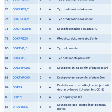
76
DOKPRE3_T
2
A
Typ předchozího dokumentu
77
DOKPRE3_V
1
A
Typ předchozího dokumentu
78
DOKPRE3SPD
1
A
Druh předchozího dokladu SPD
79
DOKPREZU
1
A
Předchozí dokument zboží unie
80
DOKTYP_D
1
A
Typ dokumentu
81
DOKTYP_E
1
A
Typ dokumentu pro eCeP
82
DOKTYPCUO
2
A
Druh povolení na celním úřadu odeslání
83
DOKTYPCUU
2
A
Druh povolení na celním úřadu určení
Druh doprav.prostředku, kterým je zboží
84
DOPPR
1
A
dopravováno od CÚ odeslání(JCD18)
85
DOPR2
1
A
Typ dopravy na CÚ
Druh deklarace - bezpečnost bez ENS
86
DRDEBENS
1
A
(CL260)