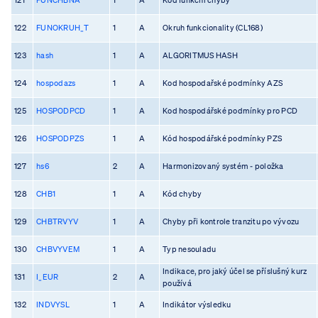
122
FUNOKRUH_T
1
A
Okruh funkcionality (CL168)
123
hash
1
A
ALGORITMUS HASH
124
hospodazs
1
A
Kod hospodařské podmínky AZS
125
HOSPODPCD
1
A
Kod hospodářské podmínky pro PCD
126
HOSPODPZS
1
A
Kód hospodářské podmínky PZS
127
hs6
2
A
Harmonizovaný systém - položka
128
CHB1
1
A
Kód chyby
129
CHBTRVYV
1
A
Chyby při kontrole tranzitu po vývozu
130
CHBVYVEM
1
A
Typ nesouladu
Indikace, pro jaký účel se příslušný kurz
131
I_EUR
2
A
používá
132
INDVYSL
1
A
Indikátor výsledku