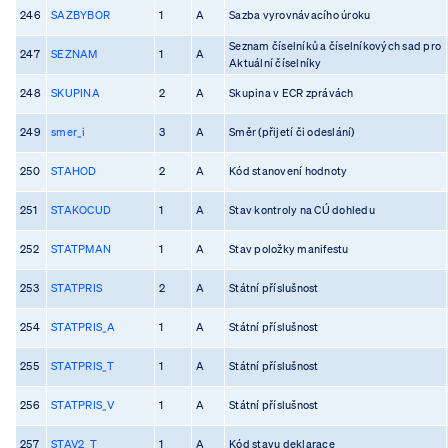
246
SAZBYBOR
1
A
Sazba vyrovnávacího úroku
Seznam číselníků a číselníkových sad pro
247
SEZNAM
1
A
Aktuální číselníky
248
SKUPINA
2
A
Skupina v ECR zprávách
249
smer_i
3
A
Směr (přijetí či odeslání)
250
STAHOD
2
A
Kód stanovení hodnoty
251
STAKOCUD
1
A
Stav kontroly na CÚ dohledu
252
STATPMAN
1
A
Stav položky manifestu
253
STATPRIS
2
A
Státní příslušnost
254
STATPRIS_A
1
A
Státní příslušnost
255
STATPRIS_T
1
A
Státní příslušnost
256
STATPRIS_V
1
A
Státní příslušnost
257
STAV2_T
1
A
Kód stavu deklarace