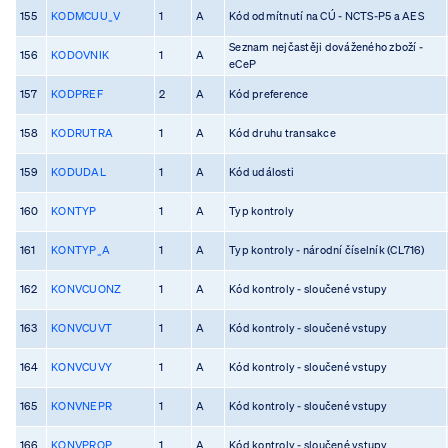
155
KODMCUU_V
1
A
Kód odmítnutí na CÚ - NCTS-P5 a AES
Seznam nejčastěji dováženého zboží -
156
KODOVNIK
1
A
eCeP
157
KODPREF
2
A
Kód preference
158
KODRUTRA
1
A
Kód druhu transakce
159
KODUDAL
1
A
Kód události
160
KONTYP
1
A
Typ kontroly
161
KONTYP_A
1
A
Typ kontroly - národní číselník (CL716)
162
KONVCUONZ
1
A
Kód kontroly - sloučené vstupy
163
KONVCUVT
1
A
Kód kontroly - sloučené vstupy
164
KONVCUVY
1
A
Kód kontroly - sloučené vstupy
165
KONVNEPR
1
A
Kód kontroly - sloučené vstupy
166
KONVPROP
1
A
Kód kontroly - sloučené vstupy