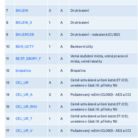
7
BALENI
3
A
Druh balení
8
BALENI_S
1
A
Druh balení
9
BALEROZB
1
A
Druh balení - rozbalená (CL182)
10
BAN_UCTY
1
A
Bankovní účty
Volná služební místa, volná pracovní
11
BEZP_SBORY_F
1
A
místa, volné lokality
12
biopaliva
1
A
Biopaliva
Celně schválené určení (odst.37 JCD;
13
CEL_UR
4
A
uvedeno v části XI. přílohy 16)
14
CEL_UR_A
2
A
Požadovaný režim (CL092) - AES a CCI
Celně schválené určení (odst.37 JCD;
15
CEL_UR_RHU
1
A
uvedeno v části XI. přílohy 16)
Celně schválené určení (odst.37 JCD;
16
CEL_UR_T
1
A
uvedeno v části XI. přílohy 16)
17
CEL_UR_V
1
A
Požadovaný režim (CL092) - AES a CCI