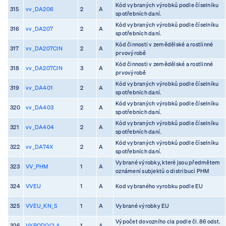
Kód vybraných výrobků podle číselníku
315
vv_DA206
2
A
spotřebních daní.
Kód vybraných výrobků podle číselníku
316
vv_DA207
2
A
spotřebních daní.
Kód činnosti v zemědělské a rostlinné
317
vv_DA207CIN
2
A
prvovýrobě
Kód činnosti v zemědělské a rostlinné
318
vv_DA207CIN
3
A
prvovýrobě
Kód vybraných výrobků podle číselníku
319
vv_DA401
2
A
spotřebních daní.
Kód vybraných výrobků podle číselníku
320
vv_DA403
2
A
spotřebních daní.
Kód vybraných výrobků podle číselníku
321
vv_DA404
2
A
spotřebních daní.
Kód vybraných výrobků podle číselníku
322
vv_DA74X
2
A
spotřebních daní.
Vybrané výrobky, které jsou předmětem
323
VV_PHM
1
A
oznámení subjektů o distribuci PHM
324
VVEU
1
A
Kod vybraného vyrobku podle EU
325
VVEU_KN_S
1
A
Vybrané výrobky EU
Výpočet dovozního cla podle čl. 86 odst.
326
VYPODOCLA
1
A