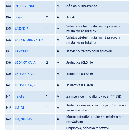
133
INTERVENCE
1
A
Kód celní intervence
134
jazyk
2
A
Jazyk
Volná služební místa, volná pracovní
135
JAZYK_F
1
A
místa, volné lokality
Volná služební místa, volná pracovní
136
JAZYK_UROVEN_F
1
A
místa, volné lokality
137
JAZYKCS
1
A
Jazyk používaný celní správou
138
JEDNOTKA_A
2
A
Jednotka (CL349)
139
JEDNOTKA_R
1
A
Jednotka (CL349)
140
JEDNOTKA_V
1
A
Jednotka (CL349)
141
jistota
1
A
Zajištění celního dluhu - odst. 44 JSD
Jednotka množství - shrnuje informace z
142
JM_GL
1
A
více číselníků
Měrné jednotky s nulovým minimálním
143
JM_NULMN
1
A
množstvím
Odpisová jednotka množství