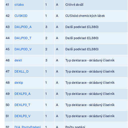
41
citzbo
1
A
Citlivé zboží
42
CUSKOD
1
A
CUS kód chemických látek
43
DALPOD_A
3
A
Další podklad (CL380)
44
DALPOD_T
2
A
Další podklad (CL380)
45
DALPOD_V
2
A
Další podklad (CL380)
46
dekll
3
A
Typ deklarace - skládaný číselník
47
DEKLL_D
1
A
Typ deklarace - skládaný číselník
48
deklp
1
A
Typ deklarace - skládaný číselník
49
DEKLP3_A
1
A
Typ deklarace - skládaný číselník
50
DEKLP3_T
1
A
Typ deklarace - skládaný číselník
51
DEKLP3_V
1
A
Typ deklarace - skládaný číselník
52
DIA_PoctyPodani
1
A
Počty podání