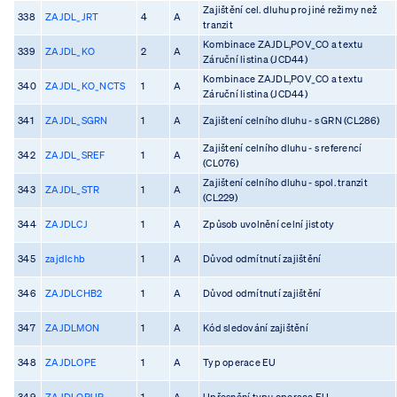
Zajištění cel. dluhu pro jiné režimy než
338
ZAJDL_JRT
4
A
tranzit
Kombinace ZAJDL,POV_CO a textu
339
ZAJDL_KO
2
A
Záruční listina (JCD44)
Kombinace ZAJDL,POV_CO a textu
340
ZAJDL_KO_NCTS
1
A
Záruční listina (JCD44)
341
ZAJDL_SGRN
1
A
Zajištení celního dluhu - s GRN (CL286)
Zajištení celního dluhu - s referencí
342
ZAJDL_SREF
1
A
(CL076)
Zajištení celního dluhu - spol. tranzit
343
ZAJDL_STR
1
A
(CL229)
344
ZAJDLCJ
1
A
Způsob uvolnění celní jistoty
345
zajdlchb
1
A
Důvod odmítnutí zajištění
346
ZAJDLCHB2
1
A
Důvod odmítnutí zajištění
347
ZAJDLMON
1
A
Kód sledování zajištění
348
ZAJDLOPE
1
A
Typ operace EU
349
ZAJDLOPUP
1
A
Upřesnění typu operace EU