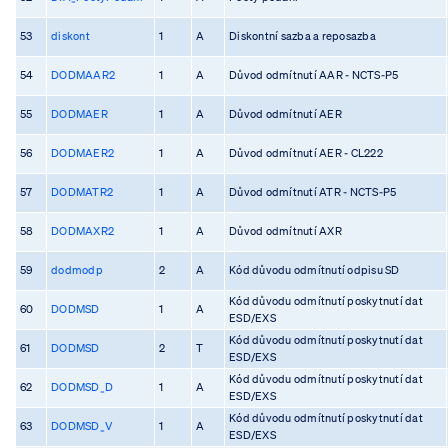
53
diskont
1
A
Diskontní sazba a reposazba
54
DODMAAR2
1
A
Důvod odmítnutí AAR - NCTS-P5
55
DODMAER
1
A
Důvod odmítnutí AER
56
DODMAER2
1
A
Důvod odmítnutí AER - CL222
57
DODMATR2
1
A
Důvod odmítnutí ATR - NCTS-P5
58
DODMAXR2
1
A
Důvod odmítnutí AXR
59
dodmodp
2
A
Kód důvodu odmítnutí odpisu SD
Kód důvodu odmítnutí poskytnutí dat
60
DODMSD
1
A
ESD/EXS
Kód důvodu odmítnutí poskytnutí dat
61
DODMSD
2
T
ESD/EXS
Kód důvodu odmítnutí poskytnutí dat
62
DODMSD_D
1
A
ESD/EXS
Kód důvodu odmítnutí poskytnutí dat
63
DODMSD_V
1
A
ESD/EXS