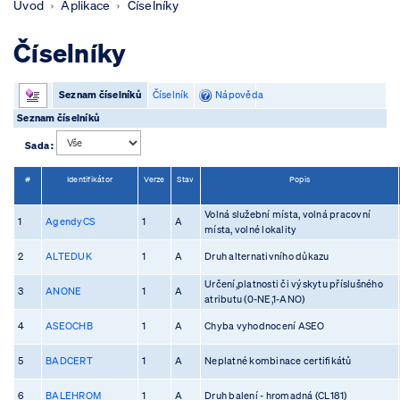
Úvod
Aplikace
Číselníky
Číselníky
Seznam číselníků
Číselník
Nápověda
Seznam číselníků
Sada :
#
Identifikátor
Verze
Stav
Popis
Volná služební místa, volná pracovní
1
AgendyCS
1
A
místa, volné lokality
2
ALTEDUK
1
A
Druh alternativního důkazu
Určení,platnosti či výskytu příslušného
3
ANONE
1
A
atributu (0-NE,1-ANO)
4
ASEOCHB
1
A
Chyba vyhodnocení ASEO
5
BADCERT
1
A
Neplatné kombinace certifikátů
6
BALEHROM
1
A
Druh balení - hromadná (CL181)