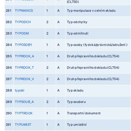
(CL750)
281
TYPMANCS
1
A
Typ manipulace v celním skladu
282
TYPODCH
2
A
Typ odchylky
283
TYPODM
2
A
Typ odmítnutí
284
TYPOSOBY
1
A
Typ osoby ( fyzická/právnická/sdružení )
285
TYPRDOK_A
1
A
Druh přepravního dokladu (CL754)
286
TYPRDOK_T
2
A
Druh přepravního dokladu (CL754)
287
TYPRDOK_V
2
A
Druh přepravního dokladu (CL754)
288
typskl
1
A
Typ skladu
289
TYPSOUB_A
2
A
Typ souboru
290
TYPTRDOK
1
A
Transportní dokument
291
TYPUMIST
1
A
Typ umístění