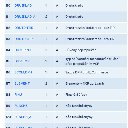
110
DRUSKLAD
1
A
Druh skladu
111
DRUSKLAD_A
2
A
Druh skladu
112
DRUTDNTIR
1
A
Druh tranzitní deklarace - bez TIR
113
DRUTDSTIR
1
A
Druh tranzitní deklarace - pro TIR
114
DUNEPROP
1
A
Důvody nepropuštění
Typ odůvodnění rozhodnutí o zrušení
115
DUVSTOV
1
A
před propuštěním VCP
116
ECOM_DPH
1
A
Sazby DPH pro E_Commerce
117
ELEMENT
2
A
Elementy v NCR zprávách
118
FINU
1
A
Finanční úřady
119
FUNCHB
1
A
Kód funkční chyby
120
FUNCHB_A
1
A
Kód funkční chyby
121
FUNCHBNA
1
A
Kód funkční chyby