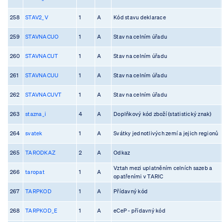
258
STAV2_V
1
A
Kód stavu deklarace
259
STAVNACUO
1
A
Stav na celním úřadu
260
STAVNACUT
1
A
Stav na celním úřadu
261
STAVNACUU
1
A
Stav na celním úřadu
262
STAVNACUVT
1
A
Stav na celním úřadu
263
stazna_i
4
A
Doplňkový kód zboží (statistický znak)
264
svatek
1
A
Svátky jednotlivých zemí a jejich regionů
265
TARODKAZ
2
A
Odkaz
Vztah mezi uplatněním celních sazeb a
266
taropat
1
A
opatřeními v TARIC
267
TARPKOD
1
A
Přídavný kód
268
TARPKOD_E
1
A
eCeP - přídavný kód