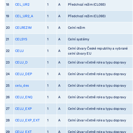
18
CEL_UR2
1
A
Předchozí režim (CL093)
19
CEL_UR2_A
1
A
Předchozí režim (CL093)
20
CELREZIM
1
A
Celní režim
21
CELSYS
1
A
Celní systémy
Celní útvary České republiky a vybrané
22
CELU
1
A
celní útvary EU
23
CELU_D
1
A
Celní útvar včetně role a typu dopravy
24
CELU_DEP
1
A
Celní útvar včetně role a typu dopravy
25
celu_des
1
A
Celní útvar včetně role a typu dopravy
26
CELU_ENQ
1
A
Celní útvar včetně role a typu dopravy
27
CELU_EXP
1
A
Celní útvar včetně role a typu dopravy
28
CELU_EXP_EXT
1
A
Celní útvar včetně role a typu dopravy
29
CELU_EXT
1
A
Celní útvar včetně role a typu dopravy