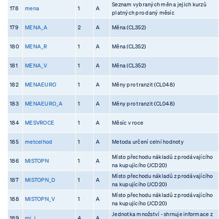
Seznam vybraných měn a jejich kurzů
178
mena
1
A
platných pro daný měsíc
179
MENA_A
2
A
Měna (CL352)
180
MENA_R
1
A
Měna (CL352)
181
MENA_V
1
A
Měna (CL352)
182
MENAEURO
1
A
Měny pro tranzit (CL048)
183
MENAEURO_A
1
A
Měny pro tranzit (CL048)
184
MESVROCE
1
A
Měsíc v roce
185
metcelhod
1
A
Metoda určení celní hodnoty
Místo přechodu nákladů z prodávajícího
186
MISTOPN
1
A
na kupujícího (JCD20)
Místo přechodu nákladů z prodávajícího
187
MISTOPN_D
1
A
na kupujícího (JCD20)
Místo přechodu nákladů z prodávajícího
188
MISTOPN_V
1
A
na kupujícího (JCD20)
Jednotka množství - shrnuje informace z
189
mj_i
4
A