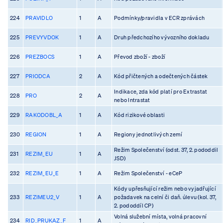
224
PRAVIDLO
1
A
Podmínky/pravidla v ECR zprávách
225
PREVYVDOK
1
A
Druh předchozího vývozního dokladu
226
PREZBOCS
1
A
Převod zboží - zboží
227
PRIODCA
2
A
Kód přičtených a odečtených částek
Indikace, zda kód platí pro Extrastat
228
PRO
2
A
nebo Intrastat
229
RAKODOBL_A
1
A
Kód rizikové oblasti
230
REGION
1
A
Regiony jednotlivých zemí
Režim Společenství (odst. 37, 2. pododdil
231
REZIM_EU
1
A
JSD)
232
REZIM_EU_E
1
A
Režim Společenství - eCeP
Kódy upřesňující režim nebo vyjadřující
233
REZIMEU2_V
1
A
požadavek na celní či daň. úlevu (kol. 37,
2. pododdíl CP)
Volná služební místa, volná pracovní
234
RID_PRUKAZ_F
1
A