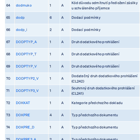
Kód důvodu odmítnutí předložení zásilky
64
dodmuko
1
A
u schváleného příjemce
65
dodp
6
A
Dodací podmínky
66
dodp_i
2
A
Dodací podmínky
67
DODPTYP_A
1
A
Druh dodatkového prohlášení
68
DODPTYP_T
1
A
Druh dodatkového prohlášení
69
DODPTYP_V
1
A
Druh dodatkového prohlášení
Dodatečný druh dodatkového prohlášení
70
DODPTYP2_V
1
A
(CL242)
Souhrnný druh dodatkového prohlášení
71
DODPTYP3_V
1
A
(CL241)
72
DOKKAT
1
A
Kategorie předchozího dokladu
73
DOKPRE
4
A
Typ předchozího dokumentu
74
DOKPRE_D
1
A
Typ předchozího dokumentu
75
DOKPRE3_A
2
A
Typ předchozího dokumentu