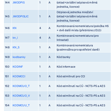
144
JMODPIS
1
A
(sklad=zvláštní odpisová měrná
jednotka, licence)
Odpisová jednotka množství
145
JMODPISLIC
1
A
(sklad=zvláštní odpisová měrná
jednotka, licence)
Kombinovaná nomenklatura (položka HS
146
KN
4
A
+ dvě další místa {přebíráno z EU})
Kombinovaná nomenklatura (pro
147
kn_i
4
A
Intrastat)
Kombinovaná nomenklatura
148
KN_S
1
A
(podmnožina pro spotřební daně)
149
kodbanky
1
A
Kód banky
150
KODINF
1
A
Kód informace
151
KODMCCI
1
A
Kód odmítnutí pro CCI
152
KODMCUO_T
1
A
Kód odmítnutí na CÚ - NCTS-P5 a AES
153
KODMCUO_V
1
A
Kód odmítnutí na CÚ - NCTS-P5 a AES
154
KODMCUU_T
1
A
Kód odmítnutí na CÚ - NCTS-P5 a AES