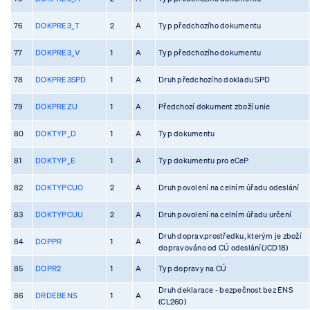
76
DOKPRE3_T
2
A
Typ předchozího dokumentu
77
DOKPRE3_V
1
A
Typ předchozího dokumentu
78
DOKPRE3SPD
1
A
Druh předchozího dokladu SPD
79
DOKPREZU
1
A
Předchozí dokument zboží unie
80
DOKTYP_D
1
A
Typ dokumentu
81
DOKTYP_E
1
A
Typ dokumentu pro eCeP
82
DOKTYPCUO
2
A
Druh povolení na celním úřadu odeslání
83
DOKTYPCUU
2
A
Druh povolení na celním úřadu určení
Druh doprav.prostředku, kterým je zboží
84
DOPPR
1
A
dopravováno od CÚ odeslání(JCD18)
85
DOPR2
1
A
Typ dopravy na CÚ
Druh deklarace - bezpečnost bez ENS
86
DRDEBENS
1
A
(CL260)