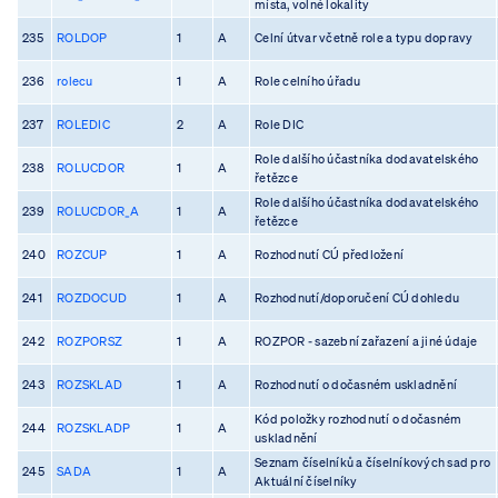
místa, volné lokality
235
ROLDOP
1
A
Celní útvar včetně role a typu dopravy
236
rolecu
1
A
Role celního úřadu
237
ROLEDIC
2
A
Role DIC
Role dalšího účastníka dodavatelského
238
ROLUCDOR
1
A
řetězce
Role dalšího účastníka dodavatelského
239
ROLUCDOR_A
1
A
řetězce
240
ROZCUP
1
A
Rozhodnutí CÚ předložení
241
ROZDOCUD
1
A
Rozhodnutí/doporučení CÚ dohledu
242
ROZPORSZ
1
A
ROZPOR - sazební zařazení a jiné údaje
243
ROZSKLAD
1
A
Rozhodnutí o dočasném uskladnění
Kód položky rozhodnutí o dočasném
244
ROZSKLADP
1
A
uskladnění
Seznam číselníků a číselníkových sad pro
245
SADA
1
A
Aktuální číselníky