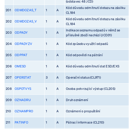
(odstavec 48 JCD)
Kód důvodu odmítnutí dotazu na zásilku
201
ODMDOZAS_T
1
A
CL184
Kód důvodu odmítnutí dotazu na zásilku
202
ODMDOZAS_V
1
A
CL184
Indikace seznamu odpadů v němž se
203
ODPADY
1
A
příslušné zboží nachází (JCD31)
204
ODPADYZV
1
A
Kód způsobu využití odpadů
205
ODPPAT
1
A
Kód odpovědi na pátrání
206
OMESD
1
A
Kód důvodu odmítnutí dat ESD/EXS
207
OPERSTAT
3
A
Operační status (CL971)
208
OSPOTVYS
1
A
Osoba potvrzující výstup (CL205)
209
OZNADRU
1
A
Druh oznámení
210
OZNAMPRO
1
A
Oznámení o propuštění
211
PATINFO
1
A
Pátrací informace (CL210)