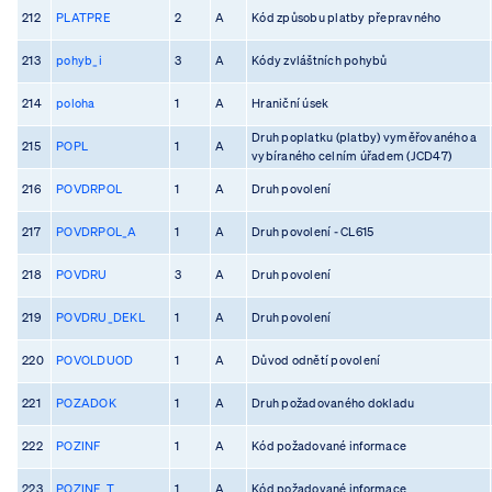
212
PLATPRE
2
A
Kód způsobu platby přepravného
213
pohyb_i
3
A
Kódy zvláštních pohybů
214
poloha
1
A
Hraniční úsek
Druh poplatku (platby) vyměřovaného a
215
POPL
1
A
vybíraného celním úřadem (JCD47)
216
POVDRPOL
1
A
Druh povolení
217
POVDRPOL_A
1
A
Druh povolení - CL615
218
POVDRU
3
A
Druh povolení
219
POVDRU_DEKL
1
A
Druh povolení
220
POVOLDUOD
1
A
Důvod odnětí povolení
221
POZADOK
1
A
Druh požadovaného dokladu
222
POZINF
1
A
Kód požadované informace
223
POZINF_T
1
A
Kód požadované informace