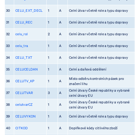
30
CELU_EXT_DECL
1
A
Celní útvar včetně role a typu dopravy
31
CELU_REC
1
A
Celní útvar včetně role a typu dopravy
32
celu_rol
2
A
Celní útvar včetně role a typu dopravy
33
celu_tra
1
A
Celní útvar včetně role a typu dopravy
34
CELU_TXT
1
A
Celní útvar včetně role a typu dopravy
35
CELUCELDAN
1
A
Celní a daňová oddělení
Místo odběru kontrolních pásek pro
36
CELUTV_KP
1
A
značení lihu
Celní útvary České republiky a vybrané
37
CELUTVAR
3
A
celní útvary EU
Celní útvary České republiky a vybrané
38
celutvarCZ
1
A
celní útvary EU
39
CELUVYKON
1
A
Celní útvar včetně role a typu dopravy
40
CITKOD
1
A
Doplňkové kódy citlivého zboží