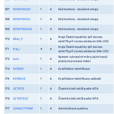
167
KONVYSCUO
1
A
Kód kontroly - sloučené vstupy
168
KONVYSCUU
1
A
Kód kontroly - sloučené vstupy
169
KONVYSCUU2
1
A
Kód kontroly - sloučené vstupy
Kraje České republiky (při dovozu
170
KRAJ_F
1
A
odst.17b,při vývozu odstavec 34b JCD)
Kraje České republiky (při dovozu
171
kraj_i
4
A
odst.17b,při vývozu odstavec 34b JCD)
Seznam vybraných měn a jejich kurzů
172
kurz
1
A
platných pro daný měsíc
173
KVIDEN
1
A
Kvalifikátor identifikace
174
KVIDEUD
1
A
Kvalifikátor identifikace události
175
LETISTE
1
A
Číselník kódů letišť podle IATA
176
LETISTECZ
1
A
Číselník kódů letišť podle IATA
177
LOKALITYVSM
1
A
Administrace systému