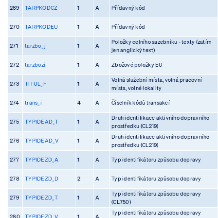
269
TARPKODCZ
1
A
Přídavný kód
270
TARPKODEU
1
A
Přídavný kód
Položky celního sazebníku - texty (zatím
271
tarzbo_j
1
A
jen anglický text)
272
tarzbozi
1
A
Zbožové položky EU
Volná služební místa, volná pracovní
273
TITUL_F
1
A
místa, volné lokality
274
trans_i
4
A
Číselník kódů transakcí
Druh identifikace aktivního dopravního
275
TYPIDEAD_T
1
A
prostředku (CL219)
Druh identifikace aktivního dopravního
276
TYPIDEAD_V
1
A
prostředku (CL219)
277
TYPIDEZD_A
1
A
Typ identifikátoru způsobu dopravy
278
TYPIDEZD_D
2
A
Typ identifikátoru způsobu dopravy
Typ identifikátoru způsobu dopravy
279
TYPIDEZD_T
1
A
(CL750)
Typ identifikátoru způsobu dopravy
280
TYPIDEZD_V
1
A