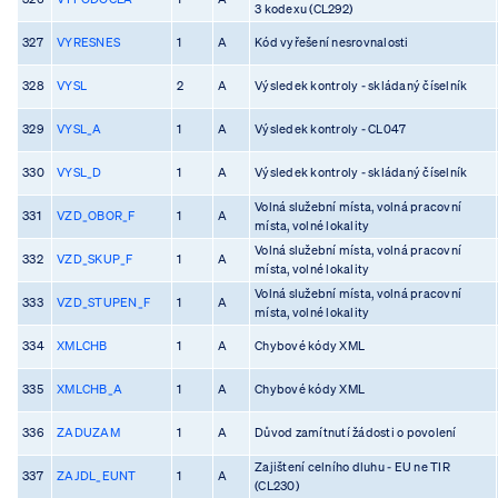
3 kodexu (CL292)
327
VYRESNES
1
A
Kód vyřešení nesrovnalosti
328
VYSL
2
A
Výsledek kontroly - skládaný číselník
329
VYSL_A
1
A
Výsledek kontroly - CL047
330
VYSL_D
1
A
Výsledek kontroly - skládaný číselník
Volná služební místa, volná pracovní
331
VZD_OBOR_F
1
A
místa, volné lokality
Volná služební místa, volná pracovní
332
VZD_SKUP_F
1
A
místa, volné lokality
Volná služební místa, volná pracovní
333
VZD_STUPEN_F
1
A
místa, volné lokality
334
XMLCHB
1
A
Chybové kódy XML
335
XMLCHB_A
1
A
Chybové kódy XML
336
ZADUZAM
1
A
Důvod zamítnutí žádosti o povolení
Zajištení celního dluhu - EU ne TIR
337
ZAJDL_EUNT
1
A
(CL230)