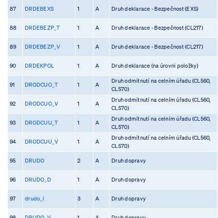
87
DRDEBEXS
1
A
Druh deklarace - Bezpečnost (EXS)
88
DRDEBEZP_T
1
A
Druh deklarace - Bezpečnost (CL217)
89
DRDEBEZP_V
1
A
Druh deklarace - Bezpečnost (CL217)
90
DRDEKPOL
1
A
Druh deklarace (na úrovni položky)
Druh odmítnutí na celním úřadu (CL560,
91
DRODCUO_T
1
A
CL570)
Druh odmítnutí na celním úřadu (CL560,
92
DRODCUO_V
1
A
CL570)
Druh odmítnutí na celním úřadu (CL560,
93
DRODCUU_T
1
A
CL570)
Druh odmítnutí na celním úřadu (CL560,
94
DRODCUU_V
1
A
CL570)
95
DRUDO
2
A
Druh dopravy
96
DRUDO_D
1
A
Druh dopravy
97
drudo_i
3
A
Druh dopravy
98
DRUDO_V
1
A
Druh dopravy