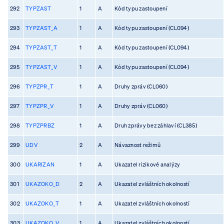
292
TYPZAST
1
A
Kód typu zastoupení
293
TYPZAST_A
1
A
Kód typu zastoupení (CL094)
294
TYPZAST_T
1
A
Kód typu zastoupení (CL094)
295
TYPZAST_V
1
A
Kód typu zastoupení (CL094)
296
TYPZPR_T
1
A
Druhy zpráv (CL060)
297
TYPZPR_V
1
A
Druhy zpráv (CL060)
298
TYPZPRBZ
1
A
Druh zprávy bez záhlaví (CL385)
299
UDV
2
A
Návaznost režimů
300
UKARIZAN
1
A
Ukazatel rizikové analýzy
301
UKAZOKO_D
2
A
Ukazatel zvláštních okolností
302
UKAZOKO_T
1
A
Ukazatel zvláštních okolností
303
UKAZOKO_V
1
A
Ukazatel zvláštních okolností