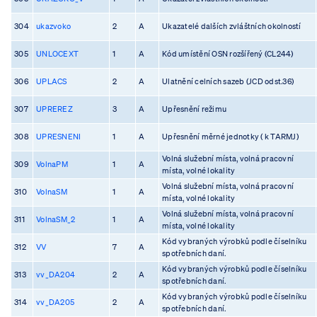
304
ukazvoko
2
A
Ukazatelé dalších zvláštních okolností
305
UNLOCEXT
1
A
Kód umístění OSN rozšířený (CL244)
306
UPLACS
2
A
Ulatnění celních sazeb (JCD odst.36)
307
UPREREZ
3
A
Upřesnění režimu
308
UPRESNENI
1
A
Upřesnění měrné jednotky ( k TARMJ)
Volná služební místa, volná pracovní
309
VolnaPM
1
A
místa, volné lokality
Volná služební místa, volná pracovní
310
VolnaSM
1
A
místa, volné lokality
Volná služební místa, volná pracovní
311
VolnaSM_2
1
A
místa, volné lokality
Kód vybraných výrobků podle číselníku
312
VV
7
A
spotřebních daní.
Kód vybraných výrobků podle číselníku
313
vv_DA204
2
A
spotřebních daní.
Kód vybraných výrobků podle číselníku
314
vv_DA205
2
A
spotřebních daní.