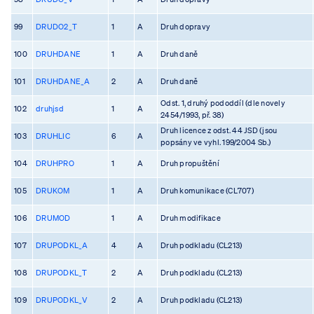
99
DRUDO2_T
1
A
Druh dopravy
100
DRUHDANE
1
A
Druh daně
101
DRUHDANE_A
2
A
Druh daně
Odst. 1, druhý pododdíl (dle novely
102
druhjsd
1
A
2454/1993, př. 38)
Druh licence z odst. 44 JSD (jsou
103
DRUHLIC
6
A
popsány ve vyhl. 199/2004 Sb.)
104
DRUHPRO
1
A
Druh propuštění
105
DRUKOM
1
A
Druh komunikace (CL707)
106
DRUMOD
1
A
Druh modifikace
107
DRUPODKL_A
4
A
Druh podkladu (CL213)
108
DRUPODKL_T
2
A
Druh podkladu (CL213)
109
DRUPODKL_V
2
A
Druh podkladu (CL213)