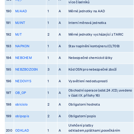
více číselníků
190
MJAAD
1
A
Měrné jednotky na AAD
191
MJINT
1
A
Interní měnová jednotka
192
MJT
2
A
Měrné jednotky vycházející z TARIC
193
NAPKON
1
A
Stav naplnění kontejneru (CL709)
194
NEBCHEM
1
A
Nebezpečné chemické látky
195
NEBZBOZOSN
3
A
Kód OSN pro nebezpečné zboží
196
NEDOVYS
1
A
Vysvětlení nedostupnosti
Obchodní operace (odst.24 JCD; uvedeno
197
OB_OP
1
A
v části IX. přílohy 16)
198
oblcislo
2
A
Obligatorní hodnota
199
oblpopis
2
A
Obligatorní popis
Ulehčení platby
200
ODKLAD
1
A
odkladem,splátkami,posečkáním